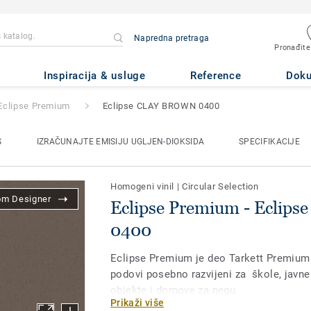
Napredna pretraga
Pronađite
- Eclipse CLAY BROWN 0400
Inspiracija & usluge
Reference
Dok
Eclipse Premium
Eclipse CLAY BROWN 0400
S
IZRAČUNAJTE EMISIJU UGLJEN-DIOKSIDA
SPECIFIKACIJE
Homogeni vinil
|
Circular Selection
om Designer
Eclipse Premium - Ecli
0400
Eclipse Premium je deo Tarkett Premium l
podovi posebno razvijeni za škole, javne
objekte i domove za negu.
Prikaži više