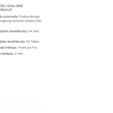
roz dve dizajnerske
ČKE I EKOLOŠKE
FIKACIJE
sta proizvoda:
Podne obloge
 kako bi stvorio snažan
ogenog polivinil hlorida (ISO
)
jalna klasifikacija:
34 Very
zajn u paleti toplih i
ijska klasifikacija:
43 Teška
nski tretman:
Premium Pro
gućavaju da vešto
 debljina:
2 mm
akog prostora, bez