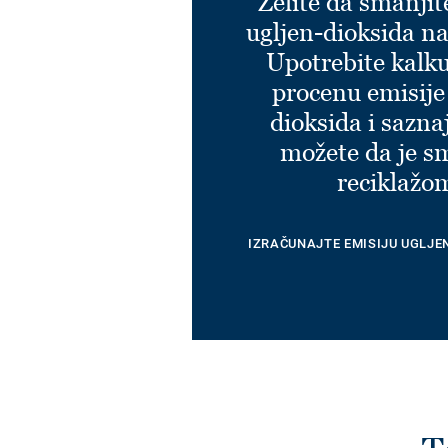
Želite da smanjit
ugljen-dioksida na
Upotrebite kalku
procenu emisije
dioksida i sazna
možete da je s
reciklažo
IZRAČUNAJTE EMISIJU UGLJE