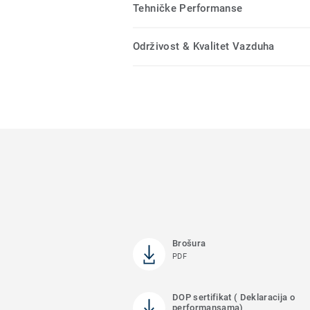
Tehničke Performanse
Održivost & Kvalitet Vazduha
Brošura
PDF
DOP sertifikat ( Deklaracija o
performansama)