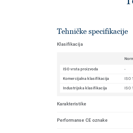
T
Tehničke specifikacije
Klasifikacija
Nor
ISO vrsta proizvoda
-
Komercijalna klasifikacija
ISO 
Industrijska klasifikacija
ISO 
Karakteristike
Performanse CE oznake