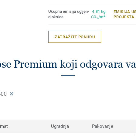
Ukupna emisija ugljen-
4.81 kg
EMISIJA U
2
dioksida
CO
/m
PROJEKTA
2
ZATRAŽITE PONUDU
pse Premium koji odgovara 
400
rmat
Ugradnja
Pakovanje