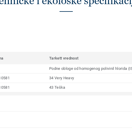
ehničke i ekološke specifikaci
ma
Tarkett vrednost
Podne obloge od homogenog polivinil hlorida (
10581
34 Very Heavy
10581
43 Teška