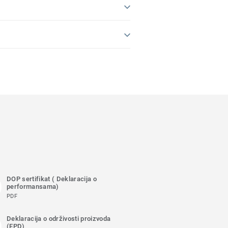
DOP sertifikat ( Deklaracija o
performansama)
PDF
Deklaracija o održivosti proizvoda
(EPD)