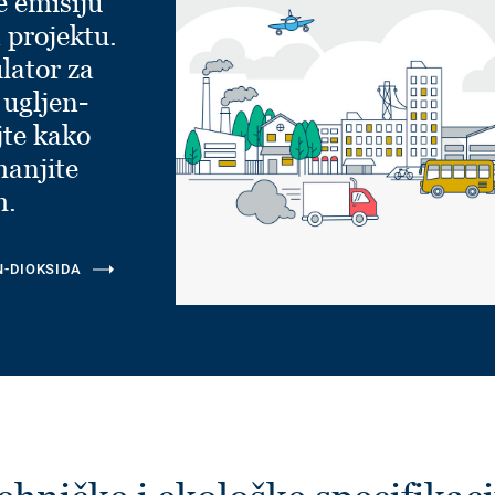
e emisiju
 projektu.
lator za
 ugljen-
jte kako
manjite
m.
N-DIOKSIDA