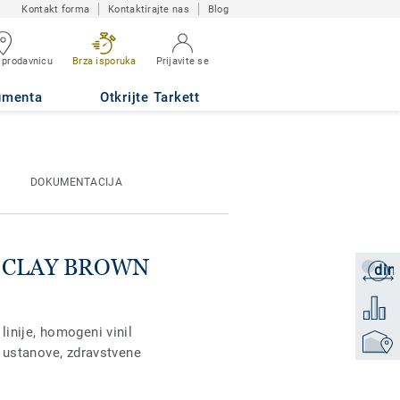
Kontakt forma
Kontaktirajte nas
Blog
 prodavnicu
Brza isporuka
Prijavite se
umenta
Otkrijte Tarkett
DOKUMENTACIJA
pse CLAY BROWN
din
Zatraži
Dodati 
inije, homogeni vinil
Pronađi
 ustanove, zdravstvene