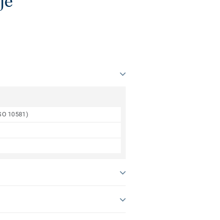
je
ISO 10581)