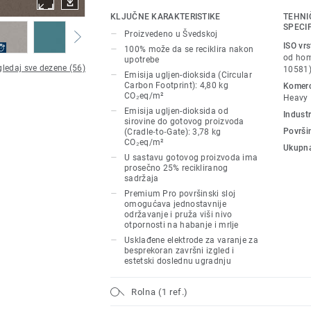
Eclipse Premium je dostupan u 56 boja k
KLJUČNE KARAKTERISTIKE
TEHNI
varijacije: Classic i Spirit.
SPECI
Proizvedeno u Švedskoj
ISO vr
100% može da se reciklira nakon
Classic kombinuje svetle i tamne nijanse
od hom
upotrebe
ledaj sve dezene (56)
vizuelni kontrast.
10581
Emisija ugljen-dioksida (Circular
Carbon Footprint): 4,80 kg
Komerci
CO₂eq/m²
Heavy
Spirit donosi suptilniji, niskokontrastni di
Emisija ugljen-dioksida od
Industr
hladnih neutralnih tonova.
sirovine do gotovog proizvoda
Površi
(Cradle‑to‑Gate): 3,78 kg
CO₂eq/m²
Oba dezena su prožeta šarama koje omo
Ukupna
U sastavu gotovog proizvoda ima
oblikujete atmosferu i funkcionalnost sv
prosečno 25% recikliranog
obzira na njegovu namenu.
sadržaja
Premium Pro površinski sloj
omogućava jednostavnije
održavanje i pruža viši nivo
otpornosti na habanje i mrlje
Usklađene elektrode za varanje za
besprekoran završni izgled i
estetski doslednu ugradnju
Rolna (1 ref.)