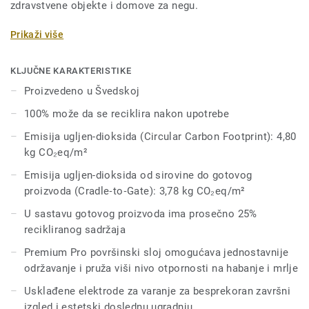
zdravstvene objekte i domove za negu.
Eclipse Premium je dostupan u 56 boja kroz dve
Prikaži više
dizajnerske varijacije: Classic i Spirit.
KLJUČNE KARAKTERISTIKE
Classic kombinuje svetle i tamne nijanse kako bi stvorio
Proizvedeno u Švedskoj
snažan vizuelni kontrast.
100% može da se reciklira nakon upotrebe
Spirit donosi suptilniji, niskokontrastni dizajn u paleti
Emisija ugljen-dioksida (Circular Carbon Footprint): 4,80
toplih i hladnih neutralnih tonova.
kg CO₂eq/m²
Oba dezena su prožeta šarama koje omogućavaju da vešto
Emisija ugljen-dioksida od sirovine do gotovog
oblikujete atmosferu i funkcionalnost svakog prostora, bez
proizvoda (Cradle‑to‑Gate): 3,78 kg CO₂eq/m²
obzira na njegovu namenu.
U sastavu gotovog proizvoda ima prosečno 25%
recikliranog sadržaja
Premium Pro površinski sloj omogućava jednostavnije
održavanje i pruža viši nivo otpornosti na habanje i mrlje
Usklađene elektrode za varanje za besprekoran završni
izgled i estetski doslednu ugradnju