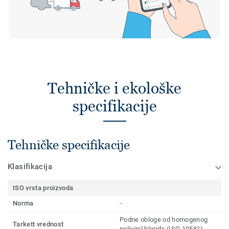
Tehničke i ekološke
specifikacije
Tehničke specifikacije
Klasifikacija
ISO vrsta proizvoda
Norma
-
Podne obloge od homogenog
Tarkett vrednost
polivinil hlorida (ISO 10581)