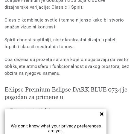
Eclipse Premium je dostupan u 56 boja kroz dve
dizajnerske varijacije: Classic i Spirit.
Classic kombinuje svetle i tamne nijanse kako bi stvorio
snažan vizuelni kontrast.
Spirit donosi suptilniji, niskokontrastni dizajn u paleti
toplih i hladnih neutralnih tonova.
Oba dezena su prožeta šarama koje omogućavaju da vešto
oblikujete atmosferu i funkcionalnost svakog prostora, bez
obzira na njegovu namenu.
Eclipse Premium Eclipse DARK BLUE 0734 je
pogodan za primene u
Zdravstveni objekti
Obrazovne ustanove
We don't know what your privacy preferences
are yet.
Industrija