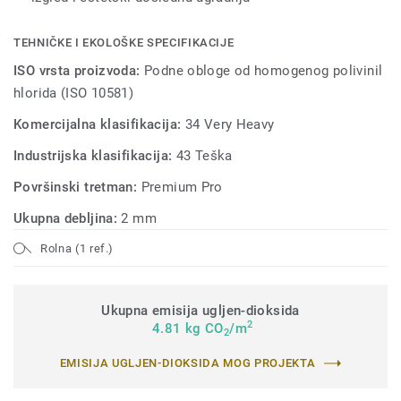
TEHNIČKE I EKOLOŠKE SPECIFIKACIJE
ISO vrsta proizvoda:
Podne obloge od homogenog polivinil
hlorida (ISO 10581)
Komercijalna klasifikacija:
34 Very Heavy
Industrijska klasifikacija:
43 Teška
Površinski tretman:
Premium Pro
Ukupna debljina:
2 mm
Rolna (1 ref.)
Ukupna emisija ugljen-dioksida
2
4.81 kg CO
/m
2
EMISIJA UGLJEN-DIOKSIDA MOG PROJEKTA