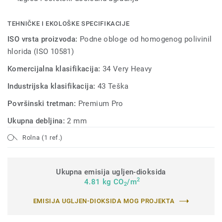
TEHNIČKE I EKOLOŠKE SPECIFIKACIJE
ISO vrsta proizvoda:
Podne obloge od homogenog polivinil
hlorida (ISO 10581)
Komercijalna klasifikacija:
34 Very Heavy
Industrijska klasifikacija:
43 Teška
Površinski tretman:
Premium Pro
Ukupna debljina:
2 mm
Rolna (1 ref.)
Ukupna emisija ugljen-dioksida
2
4.81 kg CO
/m
2
EMISIJA UGLJEN-DIOKSIDA MOG PROJEKTA