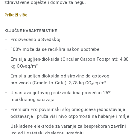
zdravstvene objekte i domove za negu.
Eclipse Premium je dostupan u 56 boja kroz dve
Prikaži više
dizajnerske varijacije: Classic i Spirit.
KLJUČNE KARAKTERISTIKE
Classic kombinuje svetle i tamne nijanse kako bi stvorio
Proizvedeno u Švedskoj
snažan vizuelni kontrast.
100% može da se reciklira nakon upotrebe
Spirit donosi suptilniji, niskokontrastni dizajn u paleti
Emisija ugljen-dioksida (Circular Carbon Footprint): 4,80
toplih i hladnih neutralnih tonova.
kg CO₂eq/m²
Oba dezena su prožeta šarama koje omogućavaju da vešto
Emisija ugljen-dioksida od sirovine do gotovog
oblikujete atmosferu i funkcionalnost svakog prostora, bez
proizvoda (Cradle‑to‑Gate): 3,78 kg CO₂eq/m²
obzira na njegovu namenu.
U sastavu gotovog proizvoda ima prosečno 25%
recikliranog sadržaja
Premium Pro površinski sloj omogućava jednostavnije
održavanje i pruža viši nivo otpornosti na habanje i mrlje
Usklađene elektrode za varanje za besprekoran završni
izgled i estetski doslednu ugradnju