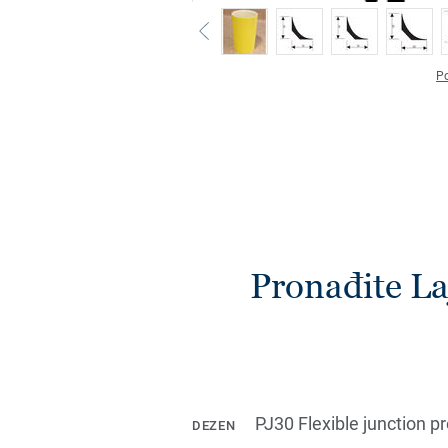
Po
Pronađite Laj
PJ30 Flexible junction 
DEZEN