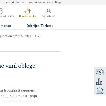
Kontakt forma
Kontaktirajte nas
Blog
lexible junction
 prodavnicu
Brza isporuka
Prijavite se
umenta
Otkrijte Tarkett
 junction profile/POLYETHYL
e vinil obloge -
din
Zatraži
Dodati 
 su trouglasti segmenti
Pronađi
u debljinu između spoja
i omogućavaju savršeno