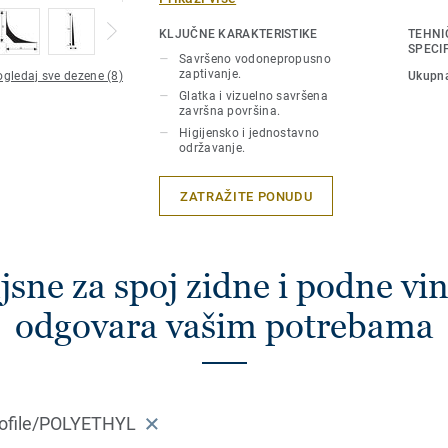
vodonepropusno zaptivanje između zaobl
tapeta. lajsne za spoj zidne i podne vini
KLJUČNE KARAKTERISTIKE
TEHNI
sa podnim oblogama i Aquarelle zidnim
SPECI
Savršeno vodonepropusno
zaptivanje.
gledaj sve dezene (8)
Ukupna
Glatka i vizuelno savršena
završna površina.
Higijensko i jednostavno
održavanje.
ZATRAŽITE PONUDU
sne za spoj zidne i podne vin
odgovara vašim potrebama
profile/POLYETHYL