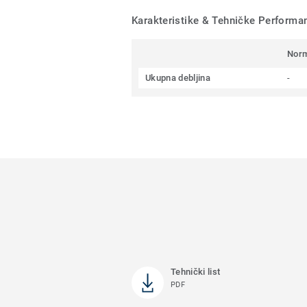
Karakteristike & Tehničke Performa
Nor
Ukupna debljina
-
Tehnički list
PDF