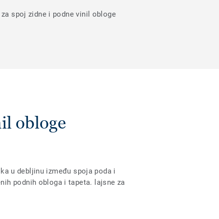
za spoj zidne i podne vinil obloge
nil obloge
lika u debljinu između spoja poda i
ih podnih obloga i tapeta. lajsne za