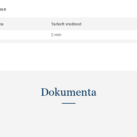
nse
ma
Tarkett vrednost
2 mm
Dokumenta