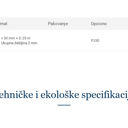
rmat
Pakovanje
Opciono
v 30 mm × D 25 m
PJ30
Ukupna debljina 2 mm
ehničke i ekološke specifikaci