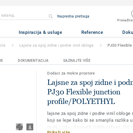
Napredna pretraga
ne i podne vinil obloge
- PJ30 F
Pronađite
HYL
Inspiracija & usluge
Reference
Dok
ore
Lajsne za spoj zidne i podne vinil obloge
PJ30 Flexible
JE
DOKUMENTACIJA
SAZNAJTE VIŠE
Dodaci za mokre prostore
Lajsne za spoj zidne i podn
PJ30 Flexible junction
profile/POLYETHYL
lajsne za spoj zidne i podne vinil obloge
koji se lepe kako bi se smanjila razlika 
poda i zida i Aquarell zidnih obloga. On
Prikaži više