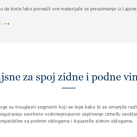
 da biste lako pronašli sve materijale za preuzimanje iz Lajsne 
U
jsne za spoj zidne i podne vi
loge su trouglasti segmenti koji se lepe kako bi se smanjila raz
omogućavaju savršeno vodonepropusno zaptivanje između zaobljen
kompatibilne sa podnim oblogama i Aquarelle zidnim oblogama.