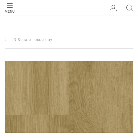
MENU
iD Square Loose-Lay