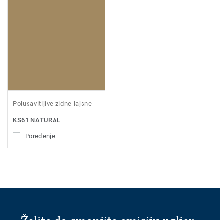
Polusavitljive zidne lajsne
KS61 NATURAL
Poređenje