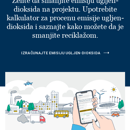
Želite da smanjite emisiju ugljen-
dioksida na projektu. Upotrebite
kalkulator za procenu emisije ugljen-
dioksida i saznajte kako možete da je
smanjite reciklažom.
IZRAČUNAJTE EMISIJU UGLJEN-DIOKSIDA