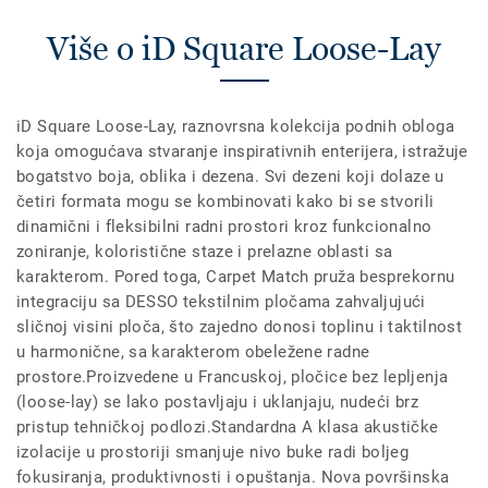
Više o iD Square Loose-Lay
iD Square Loose-Lay, raznovrsna kolekcija podnih obloga
koja omogućava stvaranje inspirativnih enterijera, istražuje
bogatstvo boja, oblika i dezena. Svi dezeni koji dolaze u
četiri formata mogu se kombinovati kako bi se stvorili
dinamični i fleksibilni radni prostori kroz funkcionalno
zoniranje, koloristične staze i prelazne oblasti sa
karakterom. Pored toga, Carpet Match pruža besprekornu
integraciju sa DESSO tekstilnim pločama zahvaljujući
sličnoj visini ploča, što zajedno donosi toplinu i taktilnost
u harmonične, sa karakterom obeležene radne
prostore.Proizvedene u Francuskoj, pločice bez lepljenja
(loose-lay) se lako postavljaju i uklanjaju, nudeći brz
pristup tehničkoj podlozi.Standardna A klasa akustičke
izolacije u prostoriji smanjuje nivo buke radi boljeg
fokusiranja, produktivnosti i opuštanja. Nova površinska