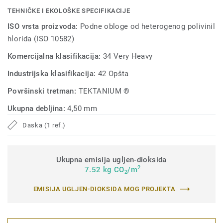
TEHNIČKE I EKOLOŠKE SPECIFIKACIJE
ISO vrsta proizvoda:
Podne obloge od heterogenog polivinil
hlorida (ISO 10582)
Komercijalna klasifikacija:
34 Very Heavy
Industrijska klasifikacija:
42 Opšta
Površinski tretman:
TEKTANIUM ®
Ukupna debljina:
4,50 mm
Daska (1 ref.)
Ukupna emisija ugljen-dioksida
2
7.52 kg CO
/m
2
EMISIJA UGLJEN-DIOKSIDA MOG PROJEKTA