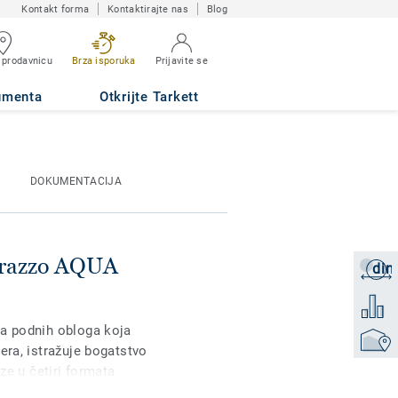
Kontakt forma
Kontaktirajte nas
Blog
 prodavnicu
Brza isporuka
Prijavite se
umenta
Otkrijte Tarkett
DOKUMENTACIJA
errazzo AQUA
din
Zatraži
Dodati 
ja podnih obloga koja
Pronađi
jera, istražuje bogatstvo
aze u četiri formata
inamični i fleksibilni