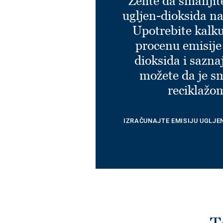
Želite da smanjit
ugljen-dioksida na
Upotrebite kalku
procenu emisije
dioksida i sazna
možete da je s
reciklažo
IZRAČUNAJTE EMISIJU UGLJE