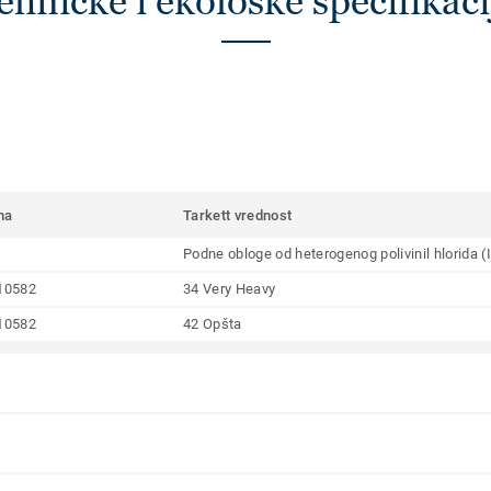
ehničke i ekološke specifikaci
ma
Tarkett vrednost
Podne obloge od heterogenog polivinil hlorida 
10582
34 Very Heavy
10582
42 Opšta