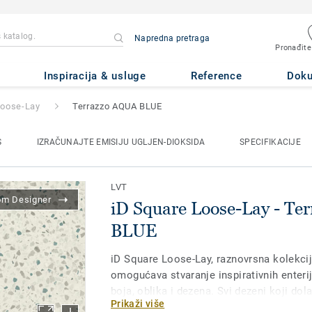
Napredna pretraga
Pronađite
Lay
- Terrazzo AQUA BLUE
Inspiracija & usluge
Reference
Dok
Loose-Lay
Terrazzo AQUA BLUE
S
IZRAČUNAJTE EMISIJU UGLJEN-DIOKSIDA
SPECIFIKACIJE
LVT
om Designer
iD Square Loose-Lay - T
BLUE
iD Square Loose-Lay, raznovrsna kolekci
omogućava stvaranje inspirativnih enteri
boja, oblika i dezena. Svi dezeni koji dol
Prikaži više
mogu se kombinovati kako bi se stvorili d