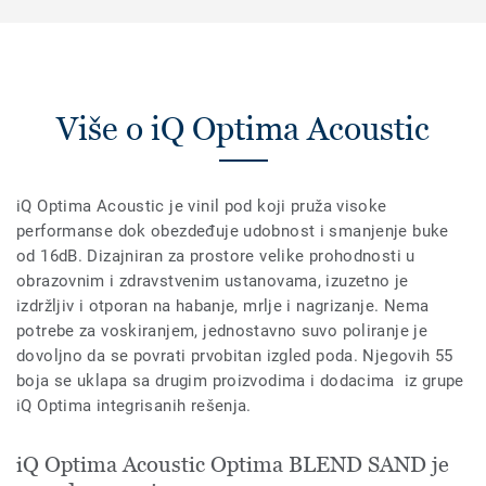
Više o iQ Optima Acoustic
iQ Optima Acoustic je vinil pod koji pruža visoke
performanse dok obezdeđuje udobnost i smanjenje buke
od 16dB. Dizajniran za prostore velike prohodnosti u
obrazovnim i zdravstvenim ustanovama, izuzetno je
izdržljiv i otporan na habanje, mrlje i nagrizanje. Nema
potrebe za voskiranjem, jednostavno suvo poliranje je
dovoljno da se povrati prvobitan izgled poda. Njegovih 55
boja se uklapa sa drugim proizvodima i dodacima iz grupe
iQ Optima integrisanih rešenja.
iQ Optima Acoustic Optima BLEND SAND je