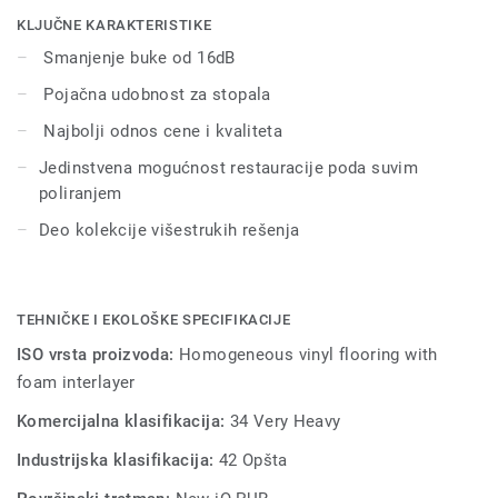
dovoljno da se povrati prvobitan izgled poda. Njegovih 55
KLJUČNE KARAKTERISTIKE
boja se uklapa sa drugim proizvodima i dodacima iz grupe
Smanjenje buke od 16dB
iQ Optima integrisanih rešenja.
Pojačna udobnost za stopala
Najbolji odnos cene i kvaliteta
Jedinstvena mogućnost restauracije poda suvim
poliranjem
Deo kolekcije višestrukih rešenja
TEHNIČKE I EKOLOŠKE SPECIFIKACIJE
ISO vrsta proizvoda:
Homogeneous vinyl flooring with
foam interlayer
Komercijalna klasifikacija:
34 Very Heavy
Industrijska klasifikacija:
42 Opšta