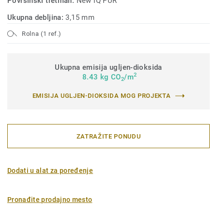
Površinski tretman:
New iQ PUR
Ukupna debljina:
3,15 mm
Rolna (1 ref.)
Ukupna emisija ugljen-dioksida
2
8.43 kg CO
/m
2
EMISIJA UGLJEN-DIOKSIDA MOG PROJEKTA
ZATRAŽITE PONUDU
Dodati u alat za poređenje
Pronađite prodajno mesto