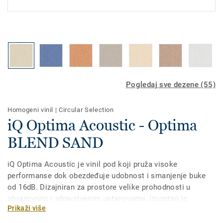
Pogledaj sve dezene (55)
Homogeni vinil
|
Circular Selection
iQ Optima Acoustic - Optima
BLEND SAND
iQ Optima Acoustic je vinil pod koji pruža visoke
performanse dok obezdeđuje udobnost i smanjenje buke
od 16dB. Dizajniran za prostore velike prohodnosti u
obrazovnim i zdravstvenim ustanovama, izuzetno je
Prikaži više
izdržljiv i otporan na habanje, mrlje i nagrizanje. Nema
potrebe za voskiranjem, jednostavno suvo poliranje je