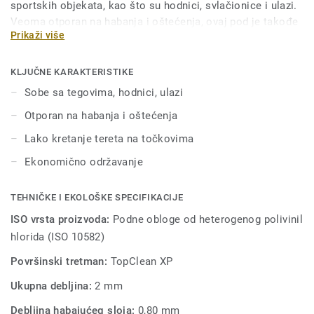
sportskih objekata, kao što su hodnici, svlačionice i ulazi.
Veoma otporan na habanja i oštećenja, ovaj pod je takođe
Prikaži više
pogodan za ustanove gde često cirkuliše teret na
točkovima. Pod je tretiran našom jedinstvenom Top Clean
XP površinskom zaštitom radi dodatne izdržljivosti i
KLJUČNE KARAKTERISTIKE
ekonomičnog održavanja.
Sobe sa tegovima, hodnici, ulazi
Otporan na habanja i oštećenja
Lako kretanje tereta na točkovima
Ekonomično održavanje
TEHNIČKE I EKOLOŠKE SPECIFIKACIJE
ISO vrsta proizvoda:
Podne obloge od heterogenog polivinil
hlorida (ISO 10582)
Površinski tretman:
TopClean XP
Ukupna debljina:
2 mm
Debljina habajućeg sloja:
0,80 mm