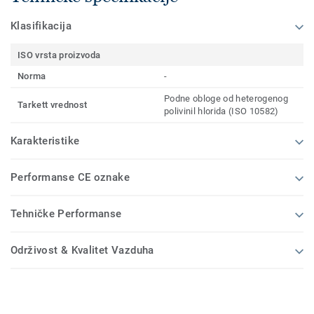
Klasifikacija
ISO vrsta proizvoda
Norma
-
Podne obloge od heterogenog
Tarkett vrednost
polivinil hlorida (ISO 10582)
Karakteristike
Performanse CE oznake
Tehničke Performanse
Održivost & Kvalitet Vazduha