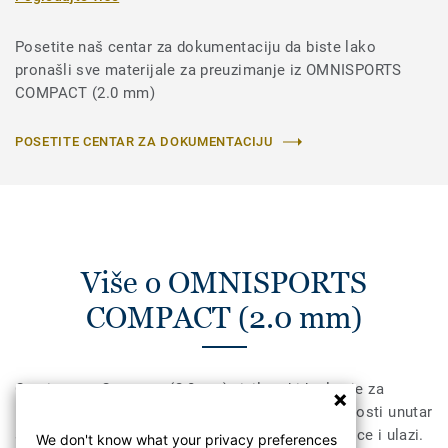
Posetite naš centar za dokumentaciju da biste lako
pronašli sve materijale za preuzimanje iz OMNISPORTS
COMPACT (2.0 mm)
POSETITE CENTAR ZA DOKUMENTACIJU
Više o OMNISPORTS
COMPACT (2.0 mm)
Omnisports Compact (2.0mm) vinil pod idealan je za
prostorije sa tegovima i područja velike prohodnosti unutar
sportskih objekata, kao što su hodnici, svlačionice i ulazi.
We don't know what your privacy preferences