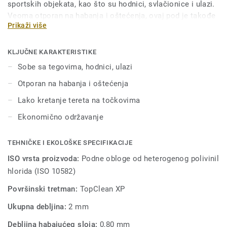
sportskih objekata, kao što su hodnici, svlačionice i ulazi.
Veoma otporan na habanja i oštećenja, ovaj pod je takođe
Prikaži više
pogodan za ustanove gde često cirkuliše teret na
točkovima. Pod je tretiran našom jedinstvenom Top Clean
XP površinskom zaštitom radi dodatne izdržljivosti i
KLJUČNE KARAKTERISTIKE
ekonomičnog održavanja.
Sobe sa tegovima, hodnici, ulazi
Otporan na habanja i oštećenja
Lako kretanje tereta na točkovima
Ekonomično održavanje
TEHNIČKE I EKOLOŠKE SPECIFIKACIJE
ISO vrsta proizvoda:
Podne obloge od heterogenog polivinil
hlorida (ISO 10582)
Površinski tretman:
TopClean XP
Ukupna debljina:
2 mm
Debljina habajućeg sloja:
0,80 mm