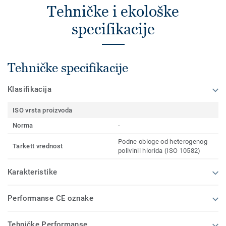
Tehničke i ekološke
specifikacije
Tehničke specifikacije
Klasifikacija
ISO vrsta proizvoda
Norma
-
Podne obloge od heterogenog
Tarkett vrednost
polivinil hlorida (ISO 10582)
Karakteristike
Performanse CE oznake
Tehničke Performanse