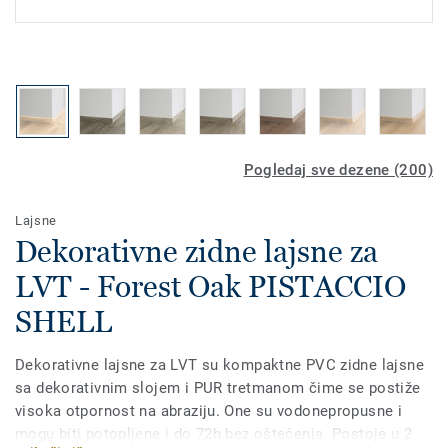
Pogledaj sve dezene (200)
Lajsne
Dekorativne zidne lajsne za
LVT - Forest Oak PISTACCIO
SHELL
Dekorativne lajsne za LVT su kompaktne PVC zidne lajsne
sa dekorativnim slojem i PUR tretmanom čime se postiže
visoka otpornost na abraziju. One su vodonepropusne i
mogu biti potopljene i do 72h bez oštećenja. Postoje u 2