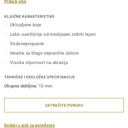
Prikaži više
visine - 6 mm i 8 mm (Ultimate asortiman) i u
odgovarajućim bojama za savršenu završnu obradu.
Dekorativne zidne lajsne su kompatibilne sa LVT podovima
KLJUČNE KARAKTERISTIKE
(lepljenje, klik sistem i loose-lay).
Uklopljene boje
Lake, savitljivije od medijapan zidnih lajsni
Vodonepropusne
Idealne za blago nepravilne zidove
Visoka otpornost na abraziju
TEHNIČKE I EKOLOŠKE SPECIFIKACIJE
Ukupna debljina:
10 mm
ZATRAŽITE PONUDU
Dodati u alat za poređenje