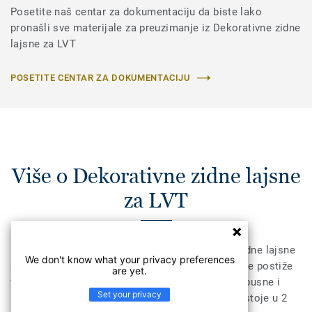
Posetite naš centar za dokumentaciju da biste lako
pronašli sve materijale za preuzimanje iz Dekorativne zidne
lajsne za LVT
POSETITE CENTAR ZA DOKUMENTACIJU
Više o Dekorativne zidne lajsne
za LVT
Dekorativne lajsne za LVT su kompaktne PVC zidne lajsne
We don't know what your privacy preferences
sa dekorativnim slojem i PUR tretmanom čime se postiže
are yet.
visoka otpornost na abraziju. One su vodonepropusne i
Set your privacy
mogu biti potopljene i do 72h bez oštećenja. Postoje u 2