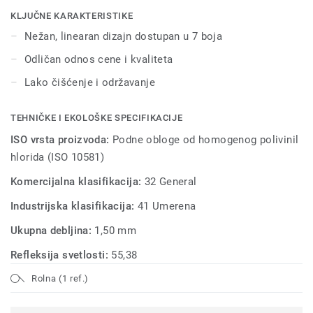
obrazovne ustanove i zajedničke stambene objekte.
KLJUČNE KARAKTERISTIKE
Nežan, linearan dizajn dostupan u 7 boja
Odličan odnos cene i kvaliteta
Lako čišćenje i održavanje
TEHNIČKE I EKOLOŠKE SPECIFIKACIJE
ISO vrsta proizvoda:
Podne obloge od homogenog polivinil
hlorida (ISO 10581)
Komercijalna klasifikacija:
32 General
Industrijska klasifikacija:
41 Umerena
Ukupna debljina:
1,50 mm
Refleksija svetlosti:
55,38
Rolna (1 ref.)