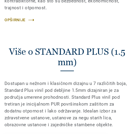
kontradiktorne, kao što su bezbednost, ekonomičnost,
trajnost i otpornost.
OPŠIRNIJE
Više o STANDARD PLUS (1.5
mm)
Dostupan u nežnom i klasičnom dizajnu u 7 različitih boja,
Standard Plus vinil pod debljine 1.5mm dizajniran je za
područja umerene prohodnosti. Standard Plus vinil pod
tretiran je inicijalnom PUR površinskom zaštitom za
dodatnu otpornost i lako održavanje. Idealan izbor za
zdravstvene ustanove, ustanove za negu starih lica,
obrazovne ustanove i zajedničke stambene objekte.