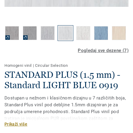
Pogledaj sve dezene (7)
Homogeni vinil
|
Circular Selection
STANDARD PLUS (1.5 mm) -
Standard LIGHT BLUE 0919
Dostupan u nežnom i klasičnom dizajnu u 7 različitih boja,
Standard Plus vinil pod debljine 1.5mm dizajniran je za
područja umerene prohodnosti. Standard Plus vinil pod
tretiran je inicijalnom PUR površinskom zaštitom za
Prikaži više
dodatnu otpornost i lako održavanje. Idealan izbor za
zdravstvene ustanove, ustanove za negu starih lica,