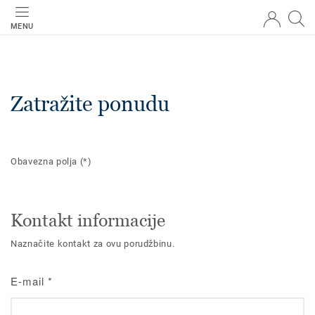
MENU
Zatražite ponudu
Obavezna polja
(*)
Kontakt informacije
Naznačite kontakt za ovu porudžbinu.
E-mail
*