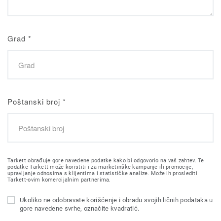
Grad
*
Poštanski broj
*
Tarkett obrađuje gore navedene podatke kako bi odgovorio na vaš zahtev. Te
podatke Tarkett može koristiti i za marketinške kampanje ili promocije,
upravljanje odnosima s klijentima i statističke analize. Može ih proslediti
Tarkett-ovim komercijalnim partnerima.
Ukoliko ne odobravate korišćenje i obradu svojih ličnih podataka u
gore navedene svrhe, označite kvadratić.