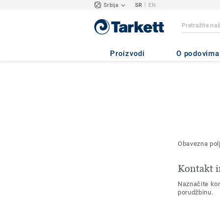
|
Srbija
SR
EN
Proizvodi
O podovima
Obavezna pol
Kontakt i
Naznačite kon
porudžbinu.