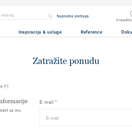
Napredna pretraga
Pronađite
Inspiracija & usluge
Reference
Dok
Zatražite ponudu
ja
(*)
nformacije
E-mail
*
takt za ovu