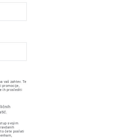
a vaš zahtev. Te
i promocije,
 ih proslediti
ličnih
tić.
stup svojim
pravdanih
što ćete poslati
 Lenham,