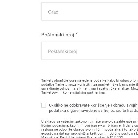
Poštanski broj
*
Tarkett obrađuje gore navedene podatke kako bi odgovorio n
podatke Tarkett može koristiti i za marketinške kampanje il
upravljanje odnosima s klijentima i statističke analize. Može
Tarkett-ovim komercijalnim partnerima.
Ukoliko ne odobravate korišćenje i obradu svojih 
podataka u gore navedene svrhe, označite kvadra
U skladu sa važećim zakonom, imate pravo da zahtevate pri
ličnim podacima, kao i njihovu ispravku i brisanje ili da iz o
razloga ne odobrite obradu svojih ličnih podataka, i to tako 
e-poštu na dataprivacy.uk@tarkett.com ili običnu poštu na
Maidstone, Kent, Ujedinjeno Kraljevstvo, ME17 2QX