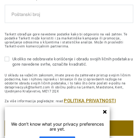
Tarkett obrađuje gore navedene podatke kako bi odgovorio na vaš zahtev. Te
podatke Tarkett može koristiti i za marketinške kampanje ili promocije,
upravljanje odnosima s klijentima i statističke analize. Može ih proslediti
Tarkett-ovim komercijalnim partnerima.
Ukoliko ne odobravate korišćenje i obradu svojih ličnih podataka u
gore navedene svrhe, označite kvadratić.
U skladu sa važećim zakonom, imate pravo da zahtevate pristup svojim ličnim
podacima, kao i njihovu ispravku i brisanje ili da iz opravdanih razloga ne
odobrite obradu svojih ličnih podataka, i to tako što ćete poslati e-poštu na
dataprivacy.uk@tarkett.com ili običnu poštu na Lenham, Maidstone, Kent,
Ujedinjeno Kraljevstvo, ME17 2QX
POLITIKA PRIVATNOSTI
Za više informacija pogledajte: read
We don't know what your privacy preferences
POŠALJI MOJ ZAHTEV
are yet.