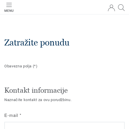
MENU
Zatražite ponudu
Obavezna polja
(*)
Kontakt informacije
Naznačite kontakt za ovu porudžbinu.
E-mail
*