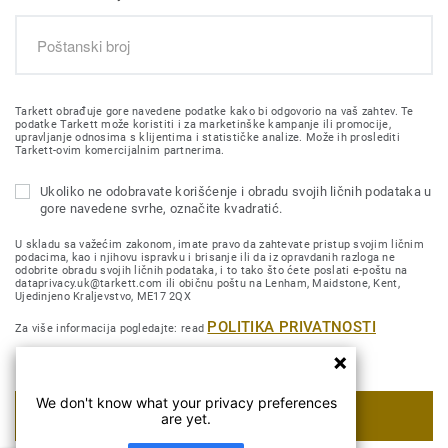
Tarkett obrađuje gore navedene podatke kako bi odgovorio na vaš zahtev. Te
podatke Tarkett može koristiti i za marketinške kampanje ili promocije,
upravljanje odnosima s klijentima i statističke analize. Može ih proslediti
Tarkett-ovim komercijalnim partnerima.
Ukoliko ne odobravate korišćenje i obradu svojih ličnih podataka u
gore navedene svrhe, označite kvadratić.
U skladu sa važećim zakonom, imate pravo da zahtevate pristup svojim ličnim
podacima, kao i njihovu ispravku i brisanje ili da iz opravdanih razloga ne
odobrite obradu svojih ličnih podataka, i to tako što ćete poslati e-poštu na
dataprivacy.uk@tarkett.com ili običnu poštu na Lenham, Maidstone, Kent,
Ujedinjeno Kraljevstvo, ME17 2QX
POLITIKA PRIVATNOSTI
Za više informacija pogledajte: read
We don't know what your privacy preferences
POŠALJI MOJ ZAHTEV
are yet.