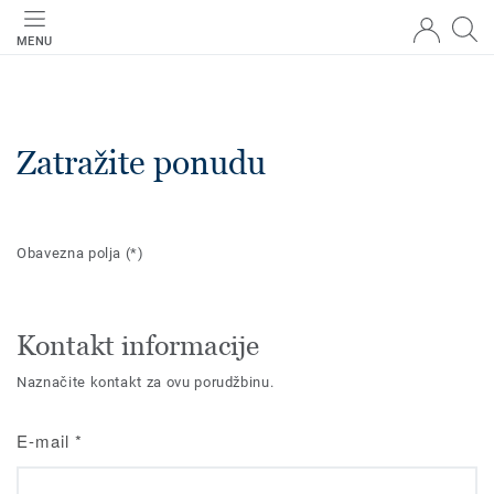
MENU
Zatražite ponudu
Obavezna polja
(*)
Kontakt informacije
Naznačite kontakt za ovu porudžbinu.
E-mail
*