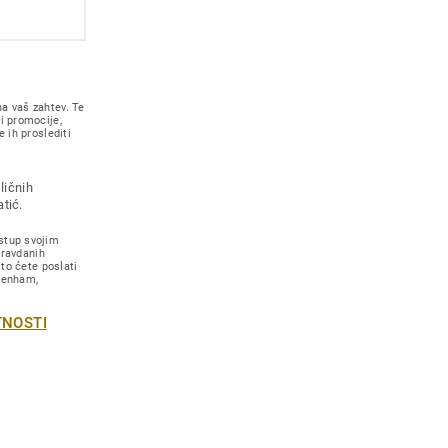
a vaš zahtev. Te
i promocije,
 ih proslediti
ličnih
tić.
stup svojim
pravdanih
što ćete poslati
 Lenham,
TNOSTI