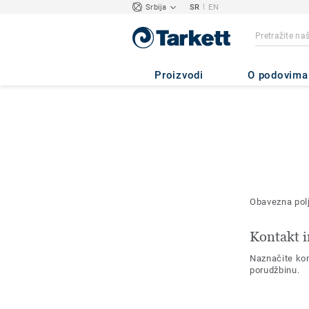
|
Srbija
SR
EN
Proizvodi
O podovima
Obavezna pol
Kontakt i
Naznačite kon
porudžbinu.