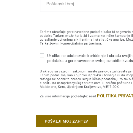
Tarkett obrađuje gore navedene podatke kako bi odgovorio n
podatke Tarkett može koristiti i za marketinške kampanje il
upravljanje odnosima s klijentima i statističke analize. Može
Tarkett-ovim komercijalnim partnerima.
Ukoliko ne odobravate korišćenje i obradu svojih 
podataka u gore navedene svrhe, označite kvadra
U skladu sa važećim zakonom, imate pravo da zahtevate pri
ličnim podacima, kao i njihovu ispravku i brisanje ili da iz o
razloga ne odobrite obradu svojih ličnih podataka, i to tako 
e-poštu na dataprivacy.uk@tarkett.com ili običnu poštu na
Maidstone, Kent, Ujedinjeno Kraljevstvo, ME17 2QX
POLITIKA PRIVA
Za više informacija pogledajte: read
POŠALJI MOJ ZAHTEV