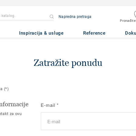
Napredna pretraga
Pronađite
Inspiracija & usluge
Reference
Dok
Zatražite ponudu
ja
(*)
nformacije
E-mail
*
takt za ovu