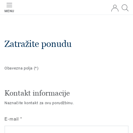
MENU
Zatražite ponudu
Obavezna polja
(*)
Kontakt informacije
Naznačite kontakt za ovu porudžbinu.
E-mail
*