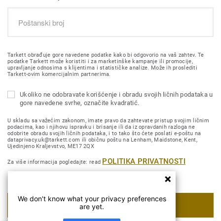
Tarkett obrađuje gore navedene podatke kako bi odgovorio na vaš zahtev. Te
podatke Tarkett može koristiti i za marketinške kampanje ili promocije,
upravljanje odnosima s klijentima i statističke analize. Može ih proslediti
Tarkett-ovim komercijalnim partnerima.
Ukoliko ne odobravate korišćenje i obradu svojih ličnih podataka u
gore navedene svrhe, označite kvadratić.
U skladu sa važećim zakonom, imate pravo da zahtevate pristup svojim ličnim
podacima, kao i njihovu ispravku i brisanje ili da iz opravdanih razloga ne
odobrite obradu svojih ličnih podataka, i to tako što ćete poslati e-poštu na
dataprivacy.uk@tarkett.com ili običnu poštu na Lenham, Maidstone, Kent,
Ujedinjeno Kraljevstvo, ME17 2QX
POLITIKA PRIVATNOSTI
Za više informacija pogledajte: read
We don't know what your privacy preferences
POŠALJI MOJ ZAHTEV
are yet.