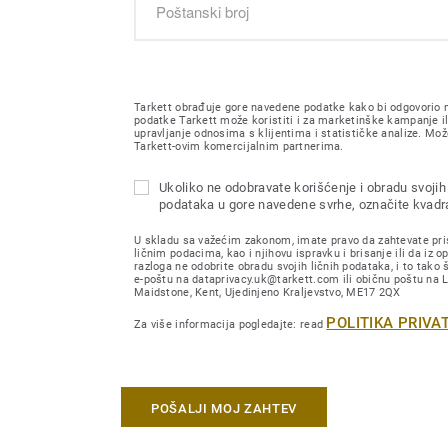
Tarkett obrađuje gore navedene podatke kako bi odgovorio n
podatke Tarkett može koristiti i za marketinške kampanje il
upravljanje odnosima s klijentima i statističke analize. Može
Tarkett-ovim komercijalnim partnerima.
Ukoliko ne odobravate korišćenje i obradu svojih 
podataka u gore navedene svrhe, označite kvadra
U skladu sa važećim zakonom, imate pravo da zahtevate pri
ličnim podacima, kao i njihovu ispravku i brisanje ili da iz o
razloga ne odobrite obradu svojih ličnih podataka, i to tako 
e-poštu na dataprivacy.uk@tarkett.com ili običnu poštu na
Maidstone, Kent, Ujedinjeno Kraljevstvo, ME17 2QX
POLITIKA PRIVA
Za više informacija pogledajte: read
POŠALJI MOJ ZAHTEV