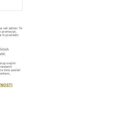
a vaš zahtev. Te
i promocije,
 ih proslediti
ličnih
tić.
stup svojim
pravdanih
što ćete poslati
 Lenham,
TNOSTI