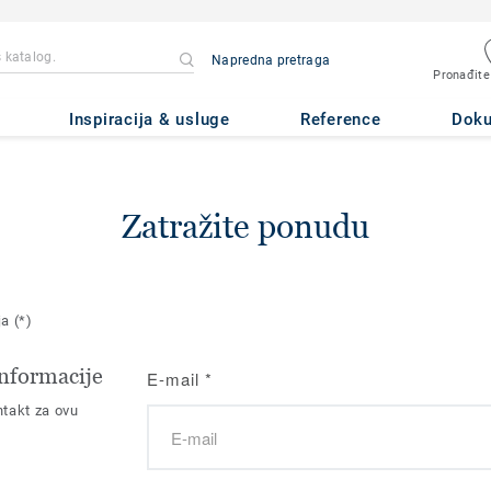
Napredna pretraga
Pronađite
Inspiracija & usluge
Reference
Dok
Zatražite ponudu
ja
(*)
nformacije
E-mail
*
takt za ovu