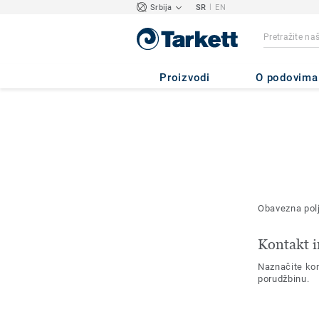
|
Srbija
SR
EN
Proizvodi
O podovima
Obavezna pol
Kontakt i
Naznačite kon
porudžbinu.