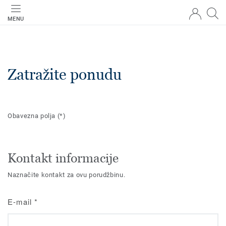
MENU
Zatražite ponudu
Obavezna polja
(*)
Kontakt informacije
Naznačite kontakt za ovu porudžbinu.
E-mail
*