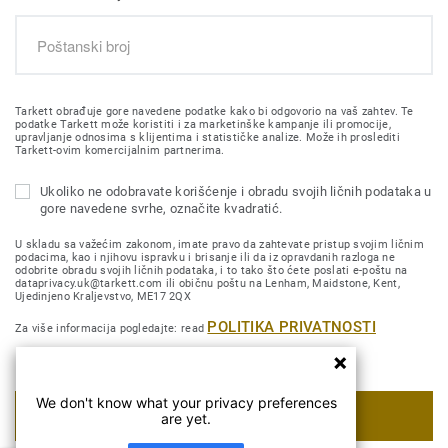
Tarkett obrađuje gore navedene podatke kako bi odgovorio na vaš zahtev. Te
podatke Tarkett može koristiti i za marketinške kampanje ili promocije,
upravljanje odnosima s klijentima i statističke analize. Može ih proslediti
Tarkett-ovim komercijalnim partnerima.
Ukoliko ne odobravate korišćenje i obradu svojih ličnih podataka u
gore navedene svrhe, označite kvadratić.
U skladu sa važećim zakonom, imate pravo da zahtevate pristup svojim ličnim
podacima, kao i njihovu ispravku i brisanje ili da iz opravdanih razloga ne
odobrite obradu svojih ličnih podataka, i to tako što ćete poslati e-poštu na
dataprivacy.uk@tarkett.com ili običnu poštu na Lenham, Maidstone, Kent,
Ujedinjeno Kraljevstvo, ME17 2QX
POLITIKA PRIVATNOSTI
Za više informacija pogledajte: read
We don't know what your privacy preferences
POŠALJI MOJ ZAHTEV
are yet.