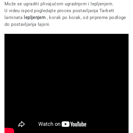
Može se ugraditi plivajućom ugradnjom i lepljenjem.
U videu ispod pogledajte proces postavljanja Tarkett
laminata
lepljenjem
, korak po korak, od pripreme podloge
do postavljanja lajsni.