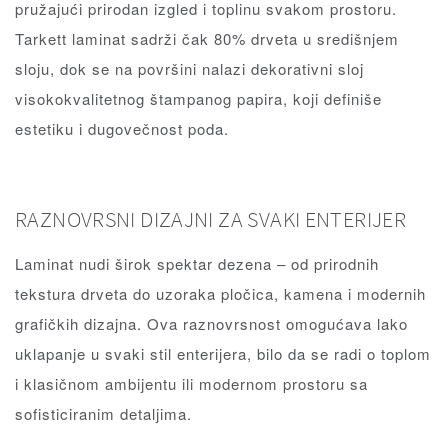
pružajući prirodan izgled i toplinu svakom prostoru.
Tarkett laminat sadrži čak 80% drveta u središnjem
sloju, dok se na površini nalazi dekorativni sloj
visokokvalitetnog štampanog papira, koji definiše
estetiku i dugovečnost poda.
RAZNOVRSNI DIZAJNI ZA SVAKI ENTERIJER
Laminat nudi širok spektar dezena – od prirodnih
tekstura drveta do uzoraka pločica, kamena i modernih
grafičkih dizajna. Ova raznovrsnost omogućava lako
uklapanje u svaki stil enterijera, bilo da se radi o toplom
i klasičnom ambijentu ili modernom prostoru sa
sofisticiranim detaljima.