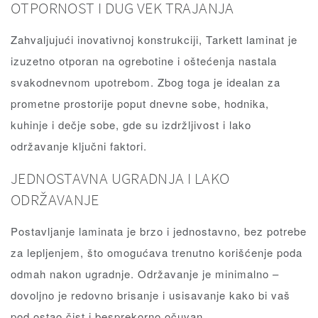
OTPORNOST I DUG VEK TRAJANJA
Zahvaljujući inovativnoj konstrukciji, Tarkett laminat je
izuzetno otporan na ogrebotine i oštećenja nastala
svakodnevnom upotrebom. Zbog toga je idealan za
prometne prostorije poput dnevne sobe, hodnika,
kuhinje i dečje sobe, gde su izdržljivost i lako
održavanje ključni faktori.
JEDNOSTAVNA UGRADNJA I LAKO
ODRŽAVANJE
Postavljanje laminata je brzo i jednostavno, bez potrebe
za lepljenjem, što omogućava trenutno korišćenje poda
odmah nakon ugradnje. Održavanje je minimalno –
dovoljno je redovno brisanje i usisavanje kako bi vaš
pod ostao čist i besprekorno očuvan.