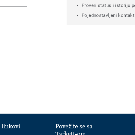
Proveri status i istoriju 
Pojednostavljeni kontak
 linkovi
Povežite se sa
Tarkett-om