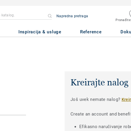
Napredna pretraga
Pronađite
Inspiracija & usluge
Reference
Dok
Kreirajte nalog
Još uvek nemate nalog?
Krei
Create an account and benefi
Efikasno naručivanje rob