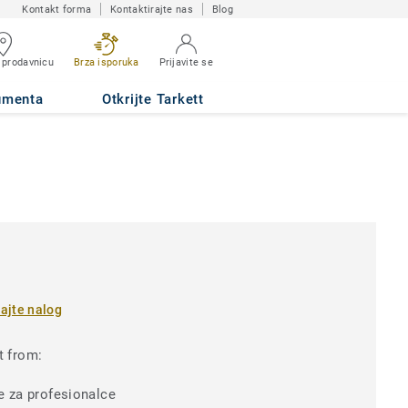
Kontakt forma
Kontaktirajte nas
Blog
 prodavnicu
Brza isporuka
Prijavite se
umenta
Otkrijte Tarkett
rajte nalog
t from:
e za profesionalce