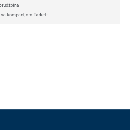
porudžbina
t sa kompanijom Tarkett