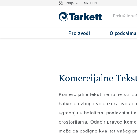
|
Srbija
SR
EN
Proizvodi
O podovima
Komercijalne Tekst
Komercijalne tekstilne rolne su iz
habanje i zbog svoje izdržljivosti,
ugradnju u hotelima, poslovnim i 
prostorijama. Odabir pravog komer
može da podigne kvalitet vašeg pr