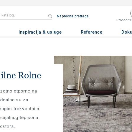
Napredna pretraga
Pronađite
Inspiracija & usluge
Reference
Dok
ilne Rolne
uzetno otporne na
 idealne su za
drugim frekventnim
cijalnog tepisona
ostora.