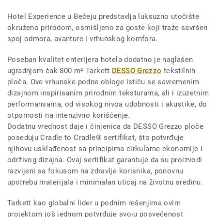
Hotel Experience u Bečeju predstavlja luksuzno utočište
okruženo prirodom, osmišljeno za goste koji traže savršen
spoj odmora, avanture i vrhunskog komfora.
Poseban kvalitet enterijera hotela dodatno je naglašen
ugradnjom čak 800 m² Tarkett
DESSO Grezzo
tekstilnih
ploča. Ove vrhunske podne obloge ističu se savremenim
dizajnom inspirisanim prirodnim teksturama, ali i izuzetnim
performansama, od visokog nivoa udobnosti i akustike, do
otpornosti na intenzivno korišćenje.
Dodatnu vrednost daje i činjenica da DESSO Grezzo ploče
poseduju Cradle to Cradle® sertifikat, što potvrđuje
njihovu usklađenost sa principima cirkularne ekonomije i
održivog dizajna. Ovaj sertifikat garantuje da su proizvodi
razvijeni sa fokusom na zdravlje korisnika, ponovnu
upotrebu materijala i minimalan uticaj na životnu sredinu.
Tarkett kao globalni lider u podnim rešenjima ovim
projektom još jednom potvrđuje svoju posvećenost