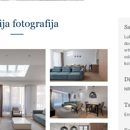
ja fotografija
Sa
Lu
do
vr
od
ko
Di
NR
Ta
En