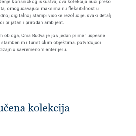
enje korisničkog iskustva, ova kolekcija nudi preko
ata, omogućavajući maksimalnu fleksibilnost u
ednoj digitalnoj štampi visoke rezolucije, svaki detalj
ći prijatan i prirodan ambijent.
h obloga, Onia Budva je još jedan primer uspešne
 stambenim i turističkim objektima, potvrđujući
 dizajn u savremenom enterijeru.
učena kolekcija