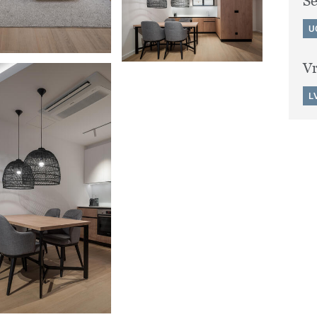
S
U
Vr
L