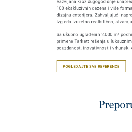
Razvijana kroz dugogodišnje unapređ
100 ekskluzivnih dezena i više form
dizajnu enterijera. Zahvaljujući napr
izgleda izuzetno realistično, stvaraju
Sa ukupno ugrađenih 2.000 m² podni
primene Tarkett rešenja u luksuznim
pouzdanost, inovativnost i vrhunski
POGLEDAJTE SVE REFERENCE
Prepor