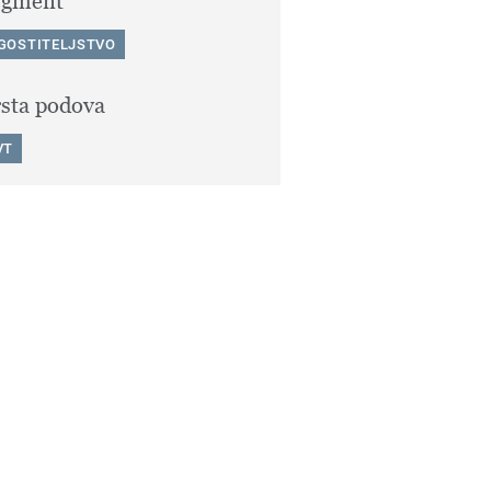
egment
GOSTITELJSTVO
sta podova
VT