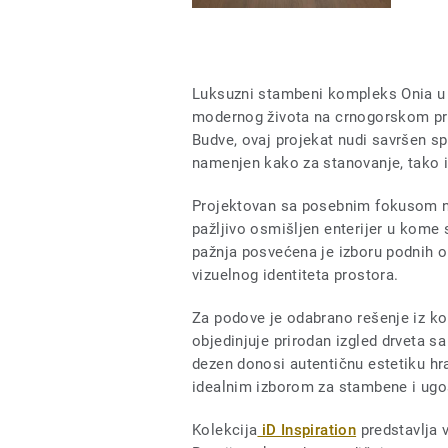
Luksuzni stambeni kompleks Onia u 
modernog života na crnogorskom pri
Budve, ovaj projekat nudi savršen sp
namenjen kako za stanovanje, tako i 
Projektovan sa posebnim fokusom na 
pažljivo osmišljen enterijer u kome 
pažnja posvećena je izboru podnih ob
vizuelnog identiteta prostora.
Za podove je odabrano rešenje iz ko
objedinjuje prirodan izgled drveta 
dezen donosi autentičnu estetiku hra
idealnim izborom za stambene i ugos
Kolekcija
iD Inspiration
predstavlja 