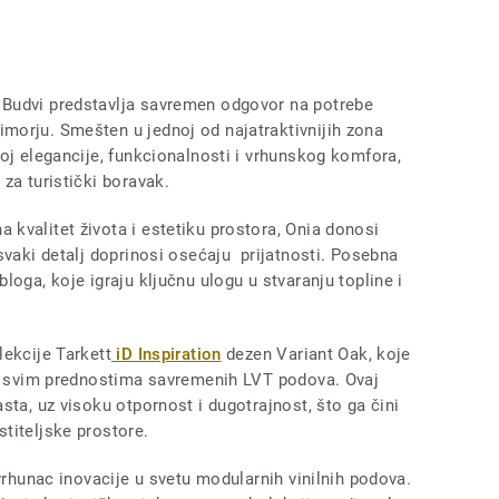
Budvi predstavlja savremen odgovor na potrebe
morju. Smešten u jednoj od najatraktivnijih zona
oj elegancije, funkcionalnosti i vrhunskog komfora,
za turistički boravak.
kvalitet života i estetiku prostora, Onia donosi
svaki detalj doprinosi osećaju prijatnosti. Posebna
loga, koje igraju ključnu ulogu u stvaranju topline i
lekcije Tarkett
iD Inspiration
dezen Variant Oak, koje
sa svim prednostima savremenih LVT podova. Ovaj
sta, uz visoku otpornost i dugotrajnost, što ga čini
titeljske prostore.
vrhunac inovacije u svetu modularnih vinilnih podova.