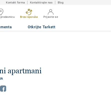
Kontakt forma
Kontaktirajte nas
Blog
 prodavnicu
Brza isporuka
Prijavite se
umenta
Otkrijte Tarkett
ni apartmani
RA