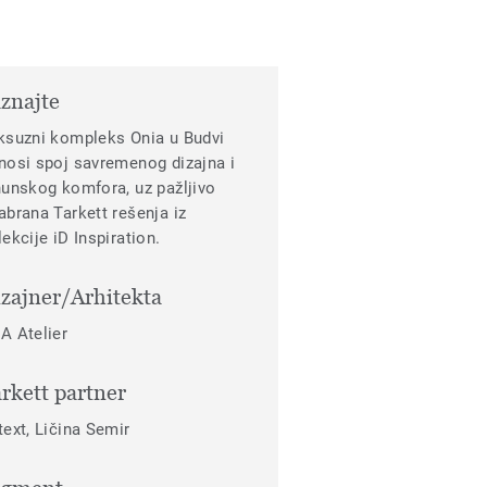
znajte
ksuzni kompleks Onia u Budvi
nosi spoj savremenog dizajna i
hunskog komfora, uz pažljivo
abrana Tarkett rešenja iz
lekcije iD Inspiration.
zajner/Arhitekta
A Atelier
rkett partner
text, Ličina Semir