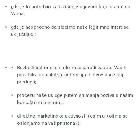
gde je to potrebno za izvršenje ugovora koji imamo sa
Vama;
gde je neophodno da sledimo naše legitimne interese,
uključujući:
Bezbednost mreže i informacija radi zaštite Vaših
podataka od gubitka, oštećenja ili neovlašćenog
pristupa;
procenu naše usluge putem snimanja poziva s našim
kontaktnim centrima;
direktne marketinške aktivnosti (osim u kojima se
oslanjamo na vaš pristanak);