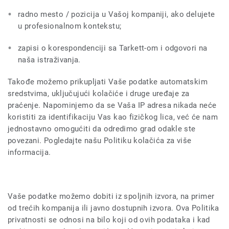
radno mesto / pozicija u Vašoj kompaniji, ako delujete
u profesionalnom kontekstu;
zapisi o korespondenciji sa Tarkett-om i odgovori na
naša istraživanja.
Takođe možemo prikupljati Vaše podatke automatskim
sredstvima, uključujući kolačiće i druge uređaje za
praćenje. Napominjemo da se Vaša IP adresa nikada neće
koristiti za identifikaciju Vas kao fizičkog lica, već će nam
jednostavno omogućiti da odredimo grad odakle ste
povezani. Pogledajte našu Politiku kolačića za više
informacija.
Vaše podatke možemo dobiti iz spoljnih izvora, na primer
od trećih kompanija ili javno dostupnih izvora. Ova Politika
privatnosti se odnosi na bilo koji od ovih podataka i kad