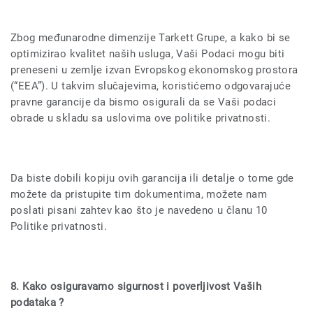
Zbog međunarodne dimenzije Tarkett Grupe, a kako bi se
optimizirao kvalitet naših usluga, Vaši Podaci mogu biti
preneseni u zemlje izvan Evropskog ekonomskog prostora
(“EEA”). U takvim slučajevima, koristićemo odgovarajuće
pravne garancije da bismo osigurali da se Vaši podaci
obrade u skladu sa uslovima ove politike privatnosti.
Da biste dobili kopiju ovih garancija ili detalje o tome gde
možete da pristupite tim dokumentima, možete nam
poslati pisani zahtev kao što je navedeno u članu 10
Politike privatnosti.
8. Kako osiguravamo sigurnost i poverljivost Vaših
podataka ?