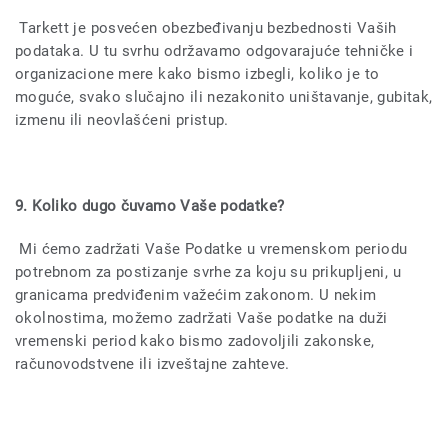
Tarkett je posvećen obezbeđivanju bezbednosti Vaših
podataka. U tu svrhu održavamo odgovarajuće tehničke i
organizacione mere kako bismo izbegli, koliko je to
moguće, svako slučajno ili nezakonito uništavanje, gubitak,
izmenu ili neovlašćeni pristup.
9. Koliko dugo čuvamo Vaše podatke?
Mi ćemo zadržati Vaše Podatke u vremenskom periodu
potrebnom za postizanje svrhe za koju su prikupljeni, u
granicama predviđenim važećim zakonom. U nekim
okolnostima, možemo zadržati Vaše podatke na duži
vremenski period kako bismo zadovoljili zakonske,
računovodstvene ili izveštajne zahteve.