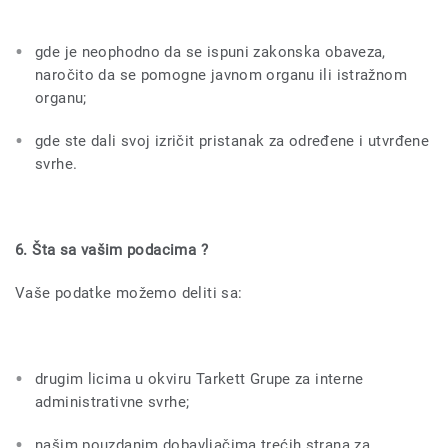
gde je neophodno da se ispuni zakonska obaveza,
naročito da se pomogne javnom organu ili istražnom
organu;
gde ste dali svoj izričit pristanak za određene i utvrđene
svrhe.
6. Šta sa vašim podacima ?
Vaše podatke možemo deliti sa:
drugim licima u okviru Tarkett Grupe za interne
administrativne svrhe;
našim pouzdanim dobavljačima trećih strana za