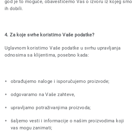
god je to moguće, obavestićemo Vas o izvoru iz kojeg smo
ih dobili.
4. Za koje svrhe koristimo Vaše podatke?
Uglavnom koristimo Vaše podatke u svrhu upravljanja
odnosima sa klijentima, posebno kada:
obrađujemo naloge i isporučujemo proizvode;
odgovaramo na Vaše zahteve,
upravljamo potraživanjima proizvoda;
šaljemo vesti i informacije o našim proizvodima koji
vas mogu zanimati;