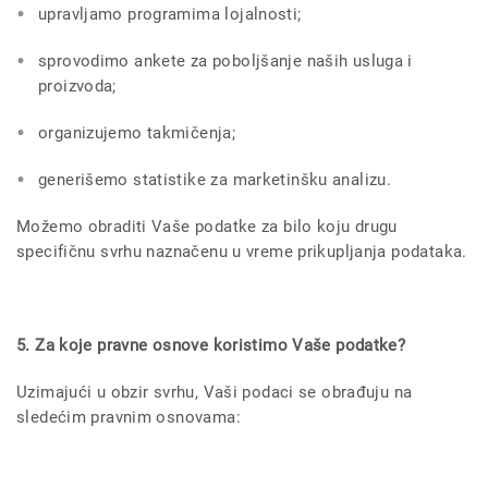
upravljamo programima lojalnosti;
sprovodimo ankete za poboljšanje naših usluga i
proizvoda;
organizujemo takmičenja;
generišemo statistike za marketinšku analizu.
Možemo obraditi Vaše podatke za bilo koju drugu
specifičnu svrhu naznačenu u vreme prikupljanja podataka.
5. Za koje pravne osnove koristimo Vaše podatke?
Uzimajući u obzir svrhu, Vaši podaci se obrađuju na
sledećim pravnim osnovama: