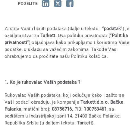
PODELITE
Zaštita Vaših ličnih podataka (dalje u tekstu : “
podatak
”) je
ozbiljna stvar za
Tarkett
. Ova politika privatnosti (“
Politika
privatnosti
”) objašnjava kako prikupljamo i koristimo Vaše
podatke, u skladu sa važećim zakonima. Takođe Vas
ohrabrujemo da pročitate našu Politiku kolačića.
1. Ko je rukovalac Vaših podataka ?
Rukovalac Vaših podataka, koji odlučuje kako i zašto se
Vaši podaci obrađuju, je kompanija
Tarkett d.o.o. Bačka
Palanka,
matični broj:
08756716
, PIB:
100753461
, sa
sedištem u Industrijskoj zoni 14, 21400 Bačka Palanka,
Republika Srbija (u daljem tekstu:
Tarkett
).