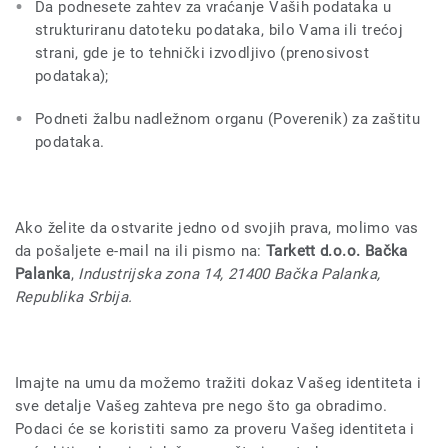
Da podnesete zahtev za vraćanje Vaših podataka u
strukturiranu datoteku podataka, bilo Vama ili trećoj
strani, gde je to tehnički izvodljivo (prenosivost
podataka);
Podneti žalbu nadležnom organu (Poverenik) za zaštitu
podataka.
Ako želite da ostvarite jedno od svojih prava, molimo vas
da pošaljete e-mail na
ili pismo na:
Tarkett d.o.o. Bačka
Palanka
,
Industrijska zona 14, 21400 Bačka Palanka,
Republika Srbija.
Imajte na umu da možemo tražiti dokaz Vašeg identiteta i
sve detalje Vašeg zahteva pre nego što ga obradimo.
Podaci će se koristiti samo za proveru Vašeg identiteta i