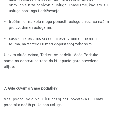
obavljanje niza poslovnih usluga u naše ime, kao što su
usluge hostinga i održavanja;
trećim licima koja mogu ponuditi usluge u vezi sa našim
proizvodima i uslugama;
sudskim vlastima, državnim agencijama ili javnim
telima, na zahtev i u meri dopuštenoj zakonom.
U svim slučajevima, Tarkett će podeliti Vaše Podatke
samo na osnovu potrebe da bi ispunio gore navedene
ciljeve.
7. Gde čuvamo Vaše podatke?
Vaši podaci se čuvaju ili u našoj bazi podataka ili u bazi
podataka naših pružalaca usluga.