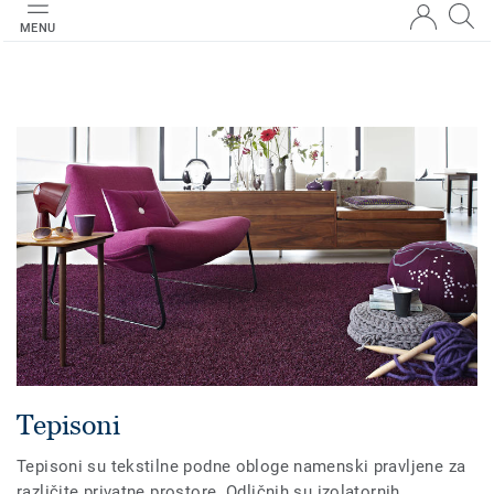
MENU
Tepisoni
Tepisoni su tekstilne podne obloge namenski pravljene za
različite privatne prostore. Odličnih su izolatornih