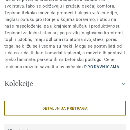
svojstava, lako se održavaju i pružaju osećaj komfora.
Tepison itekako može da promeni i ulepša vaš enterijer,
naglasi poruku prostorije u kojima boravimo, i utiču na
naše raspoloženje, pa u krajnjem slučaju i produktivnost.
Tepisoni za kuću i stan su, po pravilu, naglašeno komforni,
topli i udobni, imaju odlična izolatorna svojstava, pored
toga, ne kližu se i veoma su meki. Mogu se postavljati od
zida do zida, ili kao komadni tepisoni, a možete ih postaviti
preko laminate, parketa ili na betonsku podlogu. Cene
PRODAVNICAMA.
tepisona možete saznati u ovlašćenim
Kolekcije
DETALJNIJA PRETRAGA