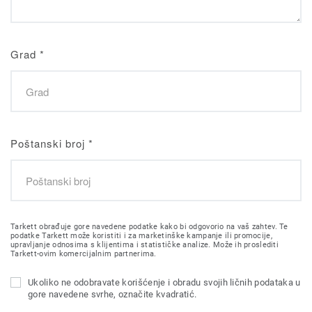
Grad
*
Poštanski broj
*
Tarkett obrađuje gore navedene podatke kako bi odgovorio na vaš zahtev. Te
podatke Tarkett može koristiti i za marketinške kampanje ili promocije,
upravljanje odnosima s klijentima i statističke analize. Može ih proslediti
Tarkett-ovim komercijalnim partnerima.
Ukoliko ne odobravate korišćenje i obradu svojih ličnih podataka u
gore navedene svrhe, označite kvadratić.