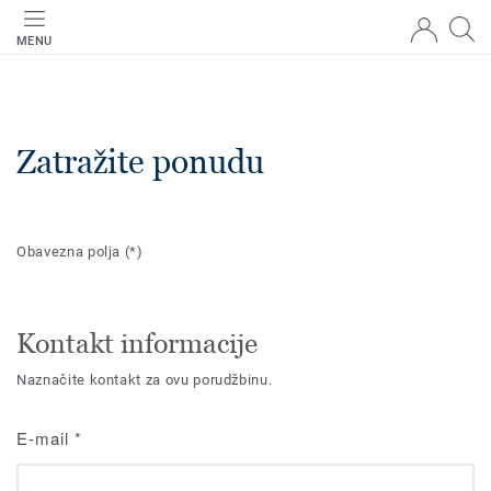
MENU
Zatražite ponudu
Obavezna polja
(*)
Kontakt informacije
Naznačite kontakt za ovu porudžbinu.
E-mail
*