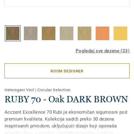
Pogledaj sve dezene (33)
ROOM DESIGNER
Heterogeni Vinil
|
Circular Selection
RUBY 70 - Oak DARK BROWN
Acczent Excellence 70 Rubi je ekonomičan sigurnosni pod
premium kvaliteta. Kolekcija sadrži preko 30 dezena
inspirisanih prirodom, uključujući dizajn koji oponaša
prirodno drvo, u svetlim i tamnim tonovima, i paletu