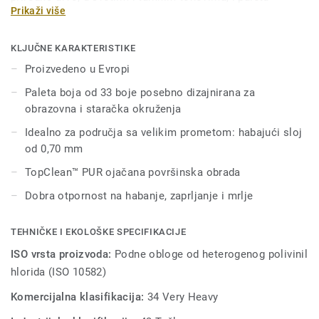
Prikaži više
vanvremenskih mineralnih šara u širokom asortimanu
prefinjenih boja. Pod je protivklizne površine čime je
znatno smanjen rizik od klizanja i pada, što ga čini
KLJUČNE KARAKTERISTIKE
idealnim za područja velike prohodnosti koja zahtevaju
Proizvedeno u Evropi
dodatnu bezbednost. Tretira se sa našom poznatom Top
Paleta boja od 33 boje posebno dizajnirana za
Clean XP površinskom zaštitom za dodatnu istrajnost i
obrazovna i staračka okruženja
ekonomično održavanje.
Idealno za područja sa velikim prometom: habajući sloj
od 0,70 mm
TopClean™ PUR ojačana površinska obrada
Dobra otpornost na habanje, zaprljanje i mrlje
TEHNIČKE I EKOLOŠKE SPECIFIKACIJE
ISO vrsta proizvoda:
Podne obloge od heterogenog polivinil
hlorida (ISO 10582)
Komercijalna klasifikacija:
34 Very Heavy