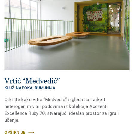
Vrtić “Medvedić”
KLUŽ-NAPOKA,
RUMUNIJA
Otkrijte kako vrtić “Medvedić” izgleda sa Tarkett
heterogenim vinil podovima iz kolekcije Acczent
Excellence Ruby 70, stvarajući idealan prostor za igru i
učenje.
OPŠIRNIJE