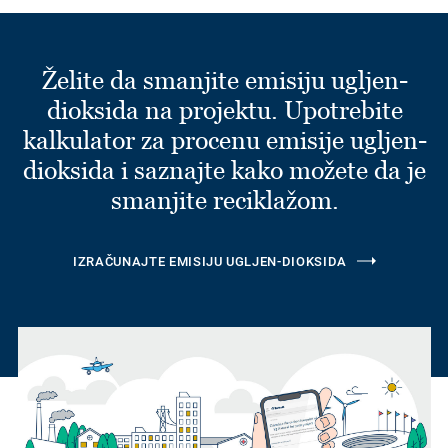
Želite da smanjite emisiju ugljen-
dioksida na projektu. Upotrebite
kalkulator za procenu emisije ugljen-
dioksida i saznajte kako možete da je
smanjite reciklažom.
IZRAČUNAJTE EMISIJU UGLJEN-DIOKSIDA