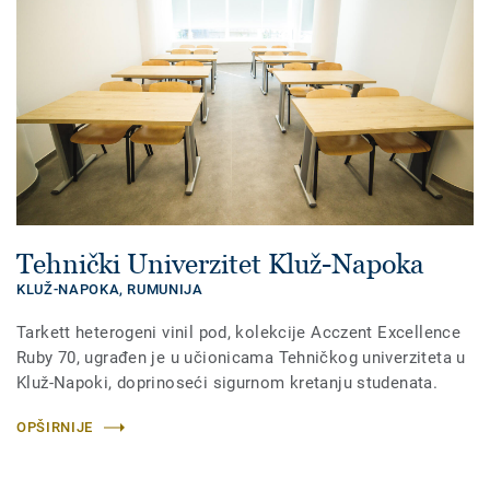
Tehnički Univerzitet Kluž-Napoka
KLUŽ-NAPOKA,
RUMUNIJA
Tarkett heterogeni vinil pod, kolekcije Acczent Excellence
Ruby 70, ugrađen je u učionicama Tehničkog univerziteta u
Kluž-Napoki, doprinoseći sigurnom kretanju studenata.
OPŠIRNIJE