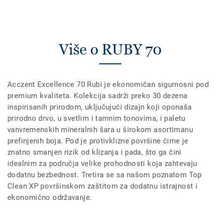
Više o RUBY 70
Acczent Excellence 70 Rubi je ekonomičan sigurnosni pod
premium kvaliteta. Kolekcija sadrži preko 30 dezena
inspirisanih prirodom, uključujući dizajn koji oponaša
prirodno drvo, u svetlim i tamnim tonovima, i paletu
vanvremenskih mineralnih šara u širokom asortimanu
prefinjenih boja. Pod je protivklizne površine čime je
znatno smanjen rizik od klizanja i pada, što ga čini
idealnim za područja velike prohodnosti koja zahtevaju
dodatnu bezbednost. Tretira se sa našom poznatom Top
Clean XP površinskom zaštitom za dodatnu istrajnost i
ekonomično održavanje.