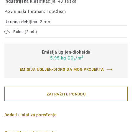
Industrijska klasifikacija:
43 Teška
Površinski tretman:
TopClean
Ukupna debljina:
2 mm
Rolna (2 ref.)
Emisija ugljen-dioksida
2
5.95 kg CO
/m
2
EMISIJA UGLJEN-DIOKSIDA MOG PROJEKTA
ZATRAŽITE PONUDU
Dodati u alat za poređenje