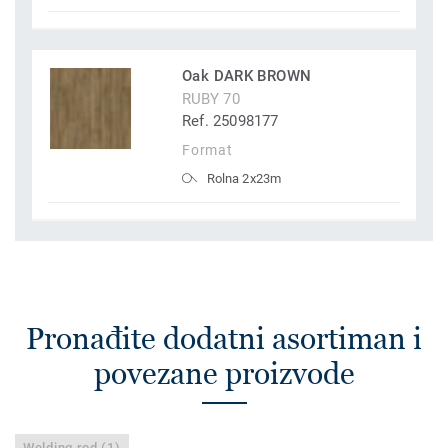
Oak DARK BROWN
RUBY 70
Ref. 25098177
Format
Rolna 2x23m
Pronađite dodatni asortiman i
povezane proizvode
Welding rod (1)