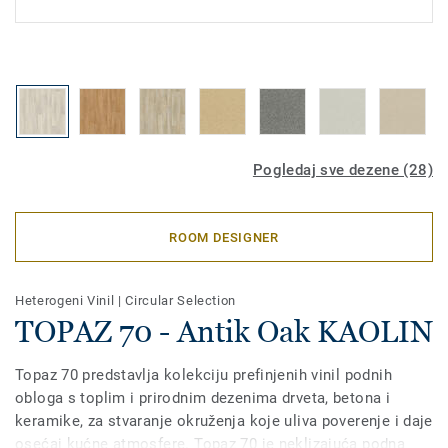
Pogledaj sve dezene (28)
ROOM DESIGNER
Heterogeni Vinil
|
Circular Selection
TOPAZ 70 - Antik Oak KAOLIN
Topaz 70 predstavlja kolekciju prefinjenih vinil podnih
obloga s toplim i prirodnim dezenima drveta, betona i
keramike, za stvaranje okruženja koje uliva poverenje i daje
osećaj kućne atmosfere. Topaz 70 je neklizajuća podna