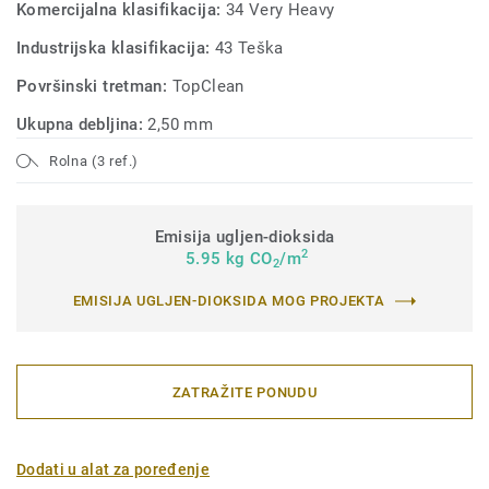
Komercijalna klasifikacija:
34 Very Heavy
Industrijska klasifikacija:
43 Teška
Površinski tretman:
TopClean
Ukupna debljina:
2,50 mm
Rolna (3 ref.)
Emisija ugljen-dioksida
2
5.95 kg CO
/m
2
EMISIJA UGLJEN-DIOKSIDA MOG PROJEKTA
ZATRAŽITE PONUDU
Dodati u alat za poređenje