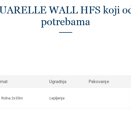
QUARELLE WALL HFS koji od
potrebama
rmat
Ugradnja
Pakovanje
Rolna 2x35m
Lepljenje