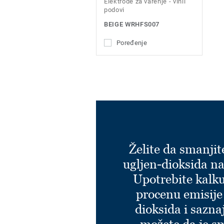
Elektrode za varenje - vinil
podovi
BEIGE WRHFS007
Poređenje
Želite da smanjit
ugljen-dioksida na
Upotrebite kalku
procenu emisije
dioksida i sazna