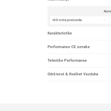
Nor
ISO vrsta proizvoda
-
Karakteristike
Performanse CE oznake
Tehničke Performanse
Održivost & Kvalitet Vazduha