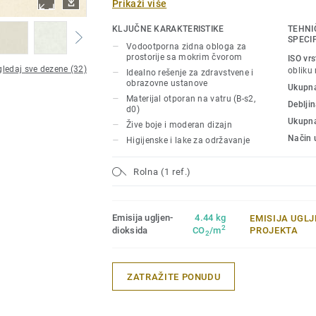
Prikaži više
svlačionice, stambene objekte i zdravst
higijenska zidna obloga laka je za održav
KLJUČNE KARAKTERISTIKE
TEHNI
ogrebotine i fleke. Deo je sveobuhvatnog
SPECI
Vodootporna zidna obloga za
sobe sa mokrim čvorom koji uključuje i 
prostorije sa mokrim čvorom
ISO vr
ledaj sve dezene (32)
dodatke.
obliku
Idealno rešenje za zdravstvene i
obrazovne ustanove
Ukupna
Materijal otporan na vatru (B-s2,
Deblji
d0)
Ukupn
Žive boje i moderan dizajn
Način 
Higijenske i lake za održavanje
Rolna (1 ref.)
Emisija ugljen-
4.44 kg
EMISIJA UGL
2
dioksida
CO
/m
PROJEKTA
2
ZATRAŽITE PONUDU