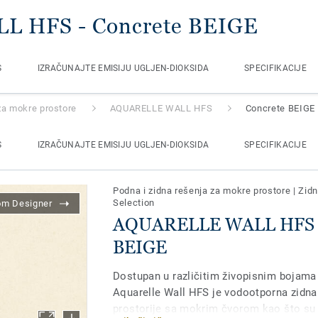
LL HFS
- Concrete BEIGE
S
IZRAČUNAJTE EMISIJU UGLJEN-DIOKSIDA
SPECIFIKACIJE
za mokre prostore
AQUARELLE WALL HFS
Concrete BEIGE
S
IZRAČUNAJTE EMISIJU UGLJEN-DIOKSIDA
SPECIFIKACIJE
Podna i zidna rešenja za mokre prostore
|
Zid
Selection
om Designer
AQUARELLE WALL HFS -
BEIGE
Dostupan u različitim živopisnim bojama
Aquarelle Wall HFS je vodootporna zidna
prostorije sa mokrim čvorom kao što su z