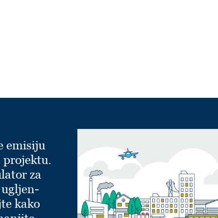
e emisiju
 projektu.
lator za
 ugljen-
jte kako