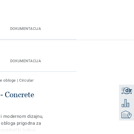
DOKUMENTACIJA
DOKUMENTACIJA
ne obloge
|
Circular
din
Zatraži
 Concrete
Dodati 
Pronađi
 i modernom dizajnu,
 obloga prigodna za
ajednički tuševi,