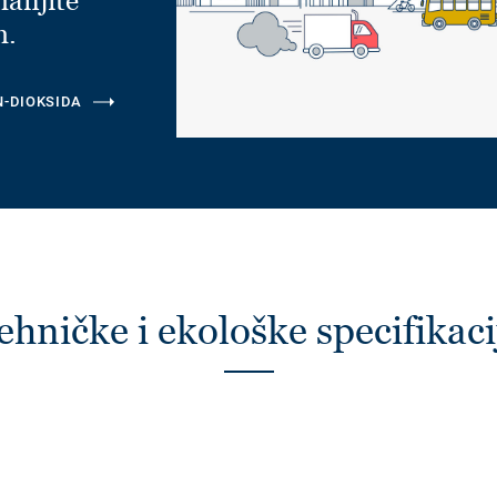
manjite
m.
N-DIOKSIDA
ehničke i ekološke specifikaci