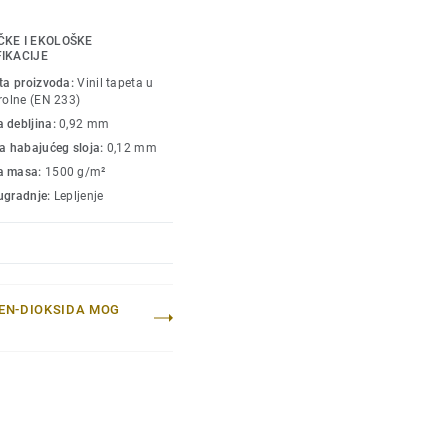
vene ustanove. Ova
anje i otporna na
ČKE I EKOLOŠKE
, jedinstvenog rešenja za
FIKACIJE
odgovarajuće podove i
sta proizvoda:
Vinil tapeta u
 rolne (EN 233)
 debljina:
0,92 mm
na habajućeg sloja:
0,12 mm
a masa:
1500 g/m²
ugradnje:
Lepljenje
JEN-DIOKSIDA MOG