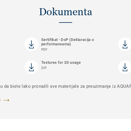
Dokumenta
Sertifikat - DoP (Deklaracija o
performansama)
PDF
Textures for 3D usage
ZIP
ju da biste lako pronašli sve materijale za preuzimanje iz AQ
U