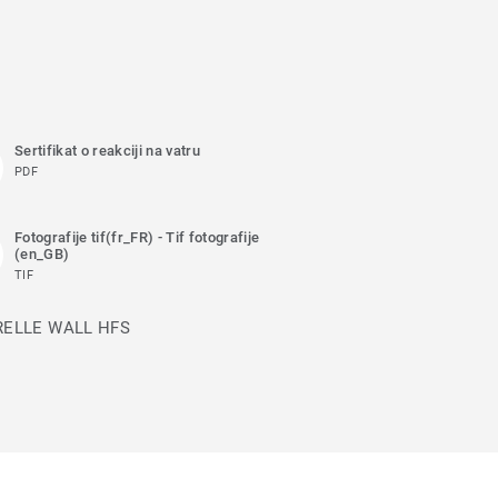
Sertifikat o reakciji na vatru
PDF
Fotografije tif(fr_FR) - Tif fotografije
(en_GB)
TIF
UARELLE WALL HFS