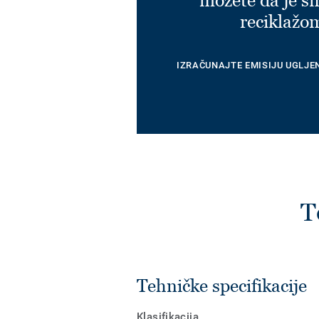
možete da je s
reciklažo
IZRAČUNAJTE EMISIJU UGLJE
T
Tehničke specifikacije
Klasifikacija