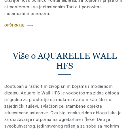
Otkrijte novu bolnicu Fontainebleau, sa toplom i prijatnom
atmosferom i sa jedinstvenim Tarkett podovima
inspirisanim prirodom.
OPŠIRNIJE
Više o AQUARELLE WALL
HFS
Dostupan u različitim živopisnim bojama i modernom
dizajnu, Aquarelle Wall HFS je vodootporna zidna obloga
prigodna za prostorije sa mokrim čvorom kao što su
zajednički tuševi, svlačionice, stambene objekte i
zdravstvene ustanove. Ova higijenska zidna obloga laka je
za održavanje i otporna na ogrebotine i fleke. Deo je
sveobuhvatnog, jedinstvenog rešenja za sobe sa mokrim