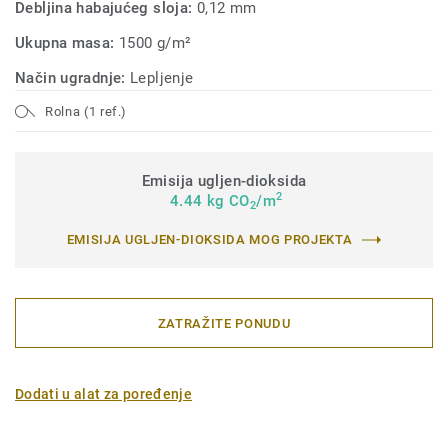
Debljina habajućeg sloja:
0,12 mm
Ukupna masa:
1500 g/m²
Način ugradnje:
Lepljenje
Rolna (1 ref.)
Emisija ugljen-dioksida
2
4.44 kg CO
/m
2
EMISIJA UGLJEN-DIOKSIDA MOG PROJEKTA
ZATRAŽITE PONUDU
Dodati u alat za poređenje