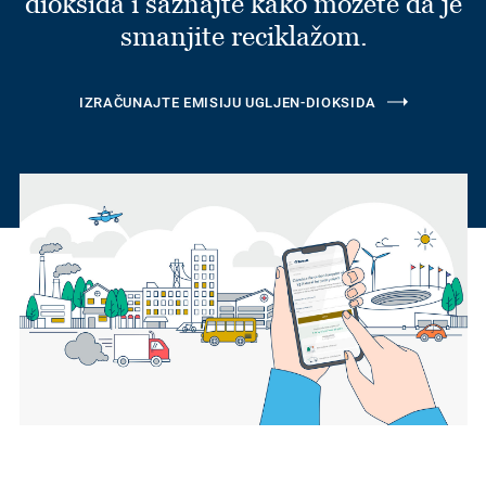
dioksida i saznajte kako možete da je
smanjite reciklažom.
IZRAČUNAJTE EMISIJU UGLJEN-DIOKSIDA