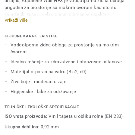
dizajnu, Aquarelle Wall HFS je vodootporna zidna obloga
prigodna za prostorije sa mokrim čvorom kao što su
zajednički tuševi, svlačionice, stambene objekte i
Prikaži više
zdravstvene ustanove. Ova higijenska zidna obloga laka je
za održavanje i otporna na ogrebotine i fleke. Deo je
sveobuhvatnog, jedinstvenog rešenja za sobe sa mokrim
KLJUČNE KARAKTERISTIKE
čvorom koji uključuje i odgovarajuće podove i dodatke.
Vodootporna zidna obloga za prostorije sa mokrim
čvorom
Idealno rešenje za zdravstvene i obrazovne ustanove
Materijal otporan na vatru (B-s2, d0)
Žive boje i moderan dizajn
Higijenske i lake za održavanje
TEHNIČKE I EKOLOŠKE SPECIFIKACIJE
ISO vrsta proizvoda:
Vinil tapeta u obliku rolne (EN 233)
Ukupna debljina:
0,92 mm