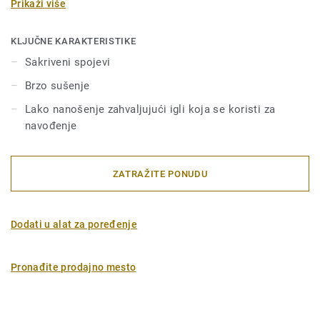
Prikaži više
Tip C sa otvorenim spojevima od 0.3mm do 4.0mm.
KLJUČNE KARAKTERISTIKE
Sakriveni spojevi
Brzo sušenje
Lako nanošenje zahvaljujući igli koja se koristi za
navođenje
ZATRAŽITE PONUDU
Dodati u alat za poređenje
Pronađite prodajno mesto