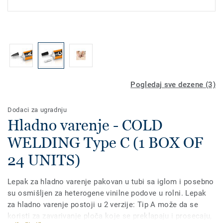
Pogledaj sve dezene (3)
Dodaci za ugradnju
Hladno varenje - COLD
WELDING Type C (1 BOX OF
24 UNITS)
Lepak za hladno varenje pakovan u tubi sa iglom i posebno
su osmišljen za heterogene vinilne podove u rolni. Lepak
za hladno varenje postoji u 2 verzije: Tip A može da se
koristi za zavarivanje ploča koje se preklapaju i prosecaju,