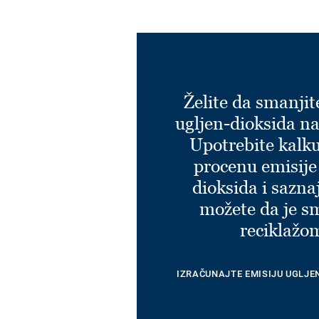
Eclipse GREEN 0054
Ref. 21020054
Eclipse GREEN 0729
Ref. 21020729
Želite da smanjit
ugljen-dioksida na
Eclipse GREY 0097
Upotrebite kalku
Ref. 21020097
procenu emisije
dioksida i sazna
možete da je s
reciklažo
IZRAČUNAJTE EMISIJU UGLJE