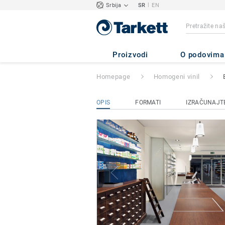
|
Srbija
SR
EN
Eclipse Premium
Proizvodi
O podovima
Homepage
Homogeni vinil
OPIS
FORMATI
IZRAČUNAJTE