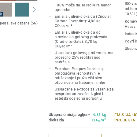
ISO vr
100% može da se reciklira nakon
Classic kombinuje svetle i tamne nijanse
od hom
upotrebe
vizuelni kontrast.
10581
Emisija ugljen-dioksida (Circular
Carbon Footprint): 4,80 kg
Komerci
ledaj sve dezene (56)
CO₂eq/m²
Heavy
Spirit donosi suptilniji, niskokontrastni di
Emisija ugljen-dioksida od
Industr
hladnih neutralnih tonova.
sirovine do gotovog proizvoda
Površi
(Cradle‑to‑Gate): 3,78 kg
CO₂eq/m²
Oba dezena su prožeta šarama koje omo
Ukupna
U sastavu gotovog proizvoda ima
oblikujete atmosferu i funkcionalnost sv
prosečno 25% recikliranog
obzira na njegovu namenu.
sadržaja
Premium Pro površinski sloj
omogućava jednostavnije
održavanje i pruža viši nivo
otpornosti na habanje i mrlje
Usklađene elektrode za varanje za
besprekoran završni izgled i
estetski doslednu ugradnju
Ukupna emisija ugljen-
4.81 kg
EMISIJA U
2
dioksida
CO
/m
PROJEKTA
2