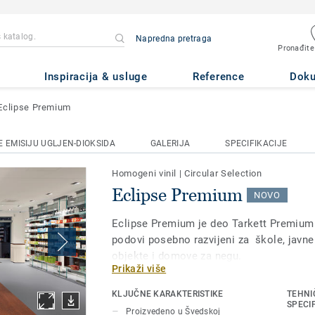
Napredna pretraga
Pronađite
Inspiracija & usluge
Reference
Dok
Eclipse Premium
 EMISIJU UGLJEN-DIOKSIDA
GALERIJA
SPECIFIKACIJE
Homogeni vinil
|
Circular Selection
Eclipse Premium
NOVO
Eclipse Premium je deo Tarkett Premium l
podovi posebno razvijeni za škole, javne
objekte i domove za negu.
Prikaži više
Eclipse Premium je dostupan u 56 boja k
KLJUČNE KARAKTERISTIKE
TEHNI
varijacije: Classic i Spirit.
SPECI
Proizvedeno u Švedskoj