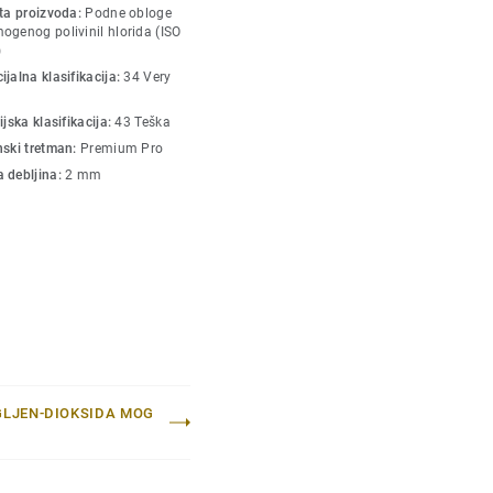
sta proizvoda:
Podne obloge
 kako bi stvorio snažan
ogenog polivinil hlorida (ISO
)
jalna klasifikacija:
34 Very
zajn u paleti toplih i
ijska klasifikacija:
43 Teška
nski tretman:
Premium Pro
gućavaju da vešto
 debljina:
2 mm
akog prostora, bez
GLJEN-DIOKSIDA MOG