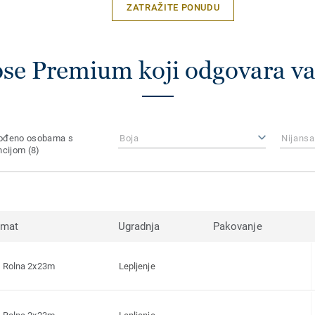
ZATRAŽITE PONUDU
pse Premium koji odgovara 
gođeno osobama s
Boja
Nijansa
ncijom
(8)
rmat
Ugradnja
Pakovanje
Rolna 2x23m
Lepljenje