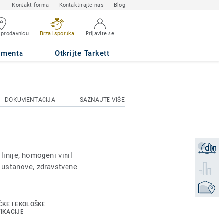
Kontakt forma
Kontaktirajte nas
Blog
 prodavnicu
Brza isporuka
Prijavite se
umenta
Otkrijte Tarkett
DOKUMENTACIJA
SAZNAJTE VIŠE
din
Zatraži
inije, homogeni vinil
 ustanove, zdravstvene
Izaberi
Pronađi
roz dve dizajnerske
ČKE I EKOLOŠKE
FIKACIJE