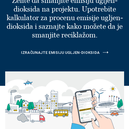
Želite da smanjite emisiju ugljen-
dioksida na projektu. Upotrebite
kalkulator za procenu emisije ugljen-
dioksida i saznajte kako možete da je
smanjite reciklažom.
IZRAČUNAJTE EMISIJU UGLJEN-DIOKSIDA