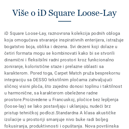
Više o iD Square Loose-Lay
iD Square Loose-Lay, raznovrsna kolekcija podnih obloga
koja omogućava stvaranje inspirativnih enterijera, istražuje
bogatstvo boja, oblika i dezena. Svi dezeni koji dolaze u
četiri formata mogu se kombinovati kako bi se stvorili
dinamični i fleksibilni radni prostori kroz funkcionalno
zoniranje, koloristične staze i prelazne oblasti sa
karakterom. Pored toga, Carpet Match pruža besprekornu
integraciju sa DESSO tekstilnim pločama zahvaljujući
sličnoj visini ploča, što zajedno donosi toplinu i taktilnost
u harmonične, sa karakterom obeležene radne
prostore.Proizvedene u Francuskoj, pločice bez lepljenja
(loose-lay) se lako postavljaju i uklanjaju, nudeći brz
pristup tehničkoj podlozi.Standardna A klasa akustičke
izolacije u prostoriji smanjuje nivo buke radi boljeg
fokusiranja, produktivnosti i opuštanja. Nova površinska