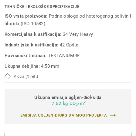
TEHNIČKE I EKOLOŠKE SPECIFIKACIJE
ISO vrsta proizvoda:
Podne obloge od heterogenog polivinil
hlorida (ISO 10582)
Komercijalna klasifikacija:
34 Very Heavy
Industrijska klasifikacija:
42 Opšta
Površinski tretman:
TEKTANIUM ®
Ukupna debljina:
4,50 mm
Ploča (1 ref.)
Ukupna emisija ugljen-dioksida
2
7.52 kg CO
/m
2
EMISIJA UGLJEN-DIOKSIDA MOG PROJEKTA