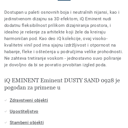
Dostupan u paleti osnovnih boja i neutralnih nijansi, kao i
jedinstvenom dizajnu sa 3D efektom, iQ Eminent nudi
dodatnu fleksibilnost prilikom dizajniranja prostora, i
idealno je rešenje za arhitekte koji žele da kreiraju
harmoničan pod. Kao deo iQ kolekcije, ovaj visoko-
kvalitetni vinil pod ima sjajnu izdržljivost i otpornost na
habanje, fleke i oštećenja u područjima velike prohodnosti.
Ne zahteva tretiranje voskom - jednostavno suvo poliranje
je dovoljno da bi se povratio prvobitan izgled poda.
iQ EMINENT Eminent DUSTY SAND 0928 je
pogodan za primene u
Zdravstveni objekti
Ugostiteljstvo
Stambeni objekti