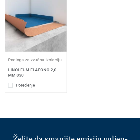
Podloga za zvučnu izolaciju
LINOLEUM ELAFONO 2,0
MM 030
Poređenje
Želite da smanjite emisiju ugljen-