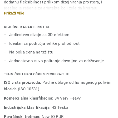
dodatnu fleksibilnost prilikom dizajniranja prostora, i
idealno je rešenje za arhitekte koji žele da kreiraju
Prikaži više
harmoničan pod. Kao deo iQ kolekcije, ovaj visoko-
kvalitetni vinil pod ima sjajnu izdržljivost i otpornost na
habanje, fleke i oštećenja u područjima velike prohodnosti.
KLJUČNE KARAKTERISTIKE
Ne zahteva tretiranje voskom - jednostavno suvo poliranje
Jedinstven dizajn sa 3D efektom
je dovoljno da bi se povratio prvobitan izgled poda.
Idealan za područja velike prohodnosti
Najbolja cena na tržištu
Jednostavno suvo poliranje dovoljno za održavanje
TEHNIČKE I EKOLOŠKE SPECIFIKACIJE
ISO vrsta proizvoda:
Podne obloge od homogenog polivinil
hlorida (ISO 10581)
Komercijalna klasifikacija:
34 Very Heavy
Industrijska klasifikacija:
43 Teška
Površinski tretman:
New iQ PUR