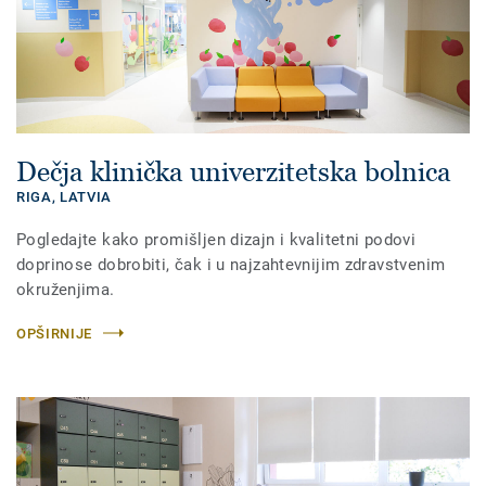
Dečja klinička univerzitetska bolnica
RIGA,
LATVIA
Pogledajte kako promišljen dizajn i kvalitetni podovi
doprinose dobrobiti, čak i u najzahtevnijim zdravstvenim
okruženjima.
OPŠIRNIJE