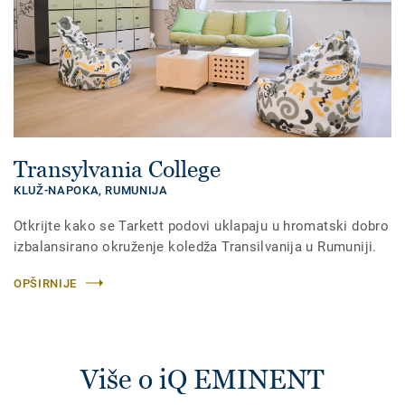
Transylvania College
KLUŽ-NAPOKA,
RUMUNIJA
Otkrijte kako se Tarkett podovi uklapaju u hromatski dobro
izbalansirano okruženje koledža Transilvanija u Rumuniji.
OPŠIRNIJE
Više o iQ EMINENT