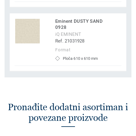
Eminent DUSTY SAND
0928
iQ EMINENT
Ref. 21031928
Format
Ploča 610 x 610 mm
Pronađite dodatni asortiman i
povezane proizvode