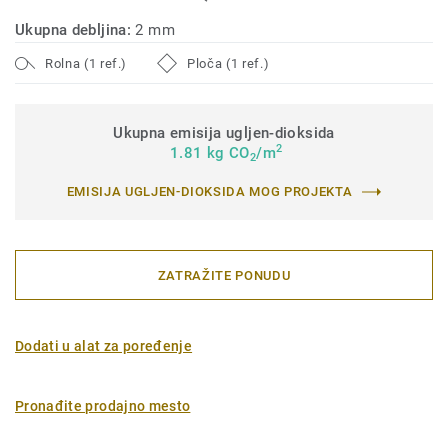
Ukupna debljina:
2 mm
Rolna (1 ref.)
Ploča (1 ref.)
Ukupna emisija ugljen-dioksida
2
1.81 kg CO
/m
2
EMISIJA UGLJEN-DIOKSIDA MOG PROJEKTA
ZATRAŽITE PONUDU
Dodati u alat za poređenje
Pronađite prodajno mesto