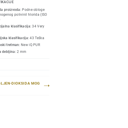
u područjima velike
FIKACIJE
om - jednostavno suvo
sta proizvoda:
Podne obloge
vobitan izgled poda.
ogenog polivinil hlorida (ISO
)
jalna klasifikacija:
34 Very
ijska klasifikacija:
43 Teška
nski tretman:
New iQ PUR
 debljina:
2 mm
GLJEN-DIOKSIDA MOG