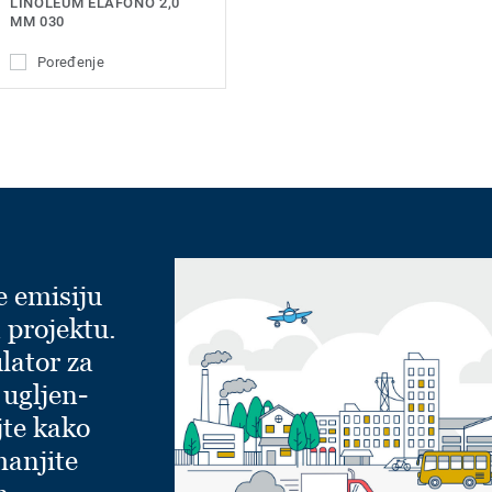
LINOLEUM ELAFONO 2,0
MM 030
Poređenje
e emisiju
 projektu.
lator za
 ugljen-
jte kako
manjite