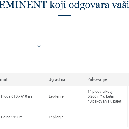
 EMINENT koji odgovara va
rmat
Ugradnja
Pakovanje
14 ploča u kutiji
Ploča 610 x 610 mm
Lepljenje
5,200 m² u kutiji
40 pakovanja u paleti
Rolna 2x23m
Lepljenje