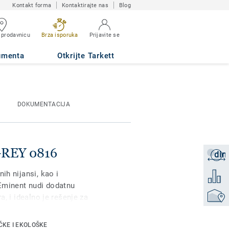
Kontakt forma
Kontaktirajte nas
Blog
 prodavnicu
Brza isporuka
Prijavite se
umenta
Otkrijte Tarkett
DOKUMENTACIJA
GREY 0816
din
Zatraži
ih nijansi, kao i
Dodati 
Eminent nudi dodatnu
Pronađi
a, i idealno je rešenje za
n pod. Kao deo iQ
 ima sjajnu izdržljivost i
ČKE I EKOLOŠKE