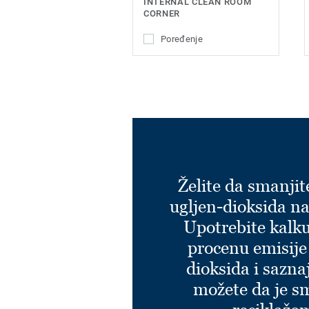
INTERNAL CLEAN ROOM
CORNER
Poređenje
Želite da smanjit
ugljen-dioksida na
Upotrebite kalku
procenu emisije
dioksida i sazna
možete da je s