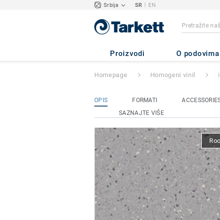
|
Srbija
SR
EN
iQ EMINENT
- E
Proizvodi
O podovima
Homepage
Homogeni vinil
OPIS
FORMATI
ACCESSORIE
SAZNAJTE VIŠE
Ro