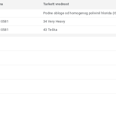
ma
Tarkett vrednost
Podne obloge od homogenog polivinil hlorida (
10581
34 Very Heavy
10581
43 Teška