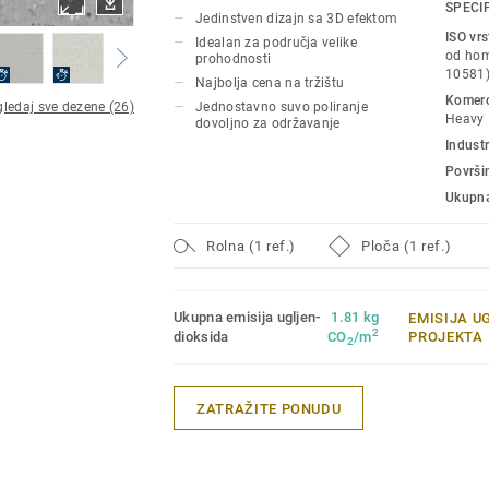
otpornost na habanje, fleke i oštećenja 
SPECI
Jedinstven dizajn sa 3D efektom
prohodnosti. Ne zahteva tretiranje vosk
ISO vr
Idealan za područja velike
poliranje je dovoljno da bi se povratio pr
od hom
prohodnosti
10581
Najbolja cena na tržištu
Komerci
ledaj sve dezene (26)
Jednostavno suvo poliranje
Heavy
dovoljno za održavanje
Industr
Površi
Ukupna
Rolna (1 ref.)
Ploča (1 ref.)
Ukupna emisija ugljen-
1.81 kg
EMISIJA U
2
dioksida
CO
/m
PROJEKTA
2
ZATRAŽITE PONUDU