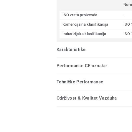
Nor
ISO vrsta proizvoda
-
Komercijalna klasifikacija
ISO 
Industrijska klasifikacija
ISO 
Karakteristike
Performanse CE oznake
Tehničke Performanse
Održivost & Kvalitet Vazduha