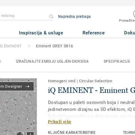
Napredna pretraga
Pronađite
minent GREY 0816
Inspiracija & usluge
Reference
Dok
iQ EMINENT
Eminent GREY 0816
S
IZRAČUNAJTE EMISIJU UGLJEN-DIOKSIDA
SPECIFIKACIJE
Homogeni vinil
|
Circular Selection
om Designer
iQ EMINENT - Eminent 
Dostupan u paleti osnovnih boja i neutraln
jedinstvenom dizajnu sa 3D efektom, iQ 
fleksibilnost prilikom dizajniranja prostor
Prikaži više
arhitekte koji žele da kreiraju harmoniča
kolekcije, ovaj visoko-kvalitetni vinil pod
KLJUČNE KARAKTERISTIKE
TEHNI