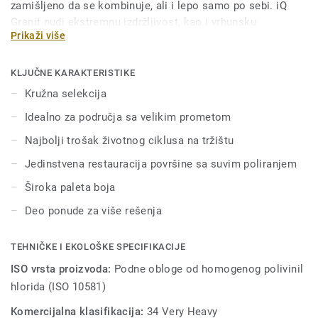
zamišljeno da se kombinuje, ali i lepo samo po sebi. iQ
Granit nudi ekstremnu izdržljivost, kao i vrhunsku
Prikaži više
otpornost na habanje, mrlje i habanje za sve oblasti sa
velikim saobraćajem. Nema potrebe za poliranjem ili
voskom, dovoljno je jednostavno suvo poliranje da se
KLJUČNE KARAKTERISTIKE
ovom podu vrati prvobitni izgled. Zahvaljujući nizu formata
Kružna selekcija
i usklađenim dodacima—uključujući akustične, statičke
Idealno za područja sa velikim prometom
disipativne i podove otporne na klizanje—iQ Granit je prava
ponuda sa više rešenja.Ova kolekcija je deo naše kružne
Najbolji trošak životnog ciklusa na tržištu
selekcije.
Jedinstvena restauracija površine sa suvim poliranjem
Široka paleta boja
Deo ponude za više rešenja
TEHNIČKE I EKOLOŠKE SPECIFIKACIJE
ISO vrsta proizvoda:
Podne obloge od homogenog polivinil
hlorida (ISO 10581)
Komercijalna klasifikacija:
34 Very Heavy