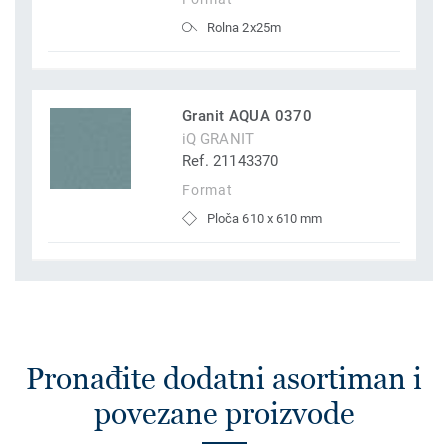
Rolna 2x25m
Granit AQUA 0370
iQ GRANIT
Ref. 21143370
Format
Ploča 610 x 610 mm
Pronađite dodatni asortiman i
povezane proizvode