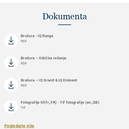
Dokumenta
Brošura - iQ Range
PDF
Brošura – Održiva rešenja
PDF
Brošura – iQ Granit & iQ Eminent
PDF
Fotografije tif(fr_FR) - Tif fotografije (en_GB)
TIF
Pogledajte više