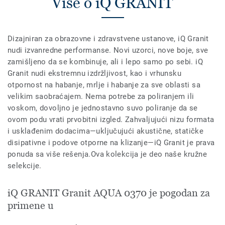
Više o iQ GRANIT
Dizajniran za obrazovne i zdravstvene ustanove, iQ Granit
nudi izvanredne performanse. Novi uzorci, nove boje, sve
zamišljeno da se kombinuje, ali i lepo samo po sebi. iQ
Granit nudi ekstremnu izdržljivost, kao i vrhunsku
otpornost na habanje, mrlje i habanje za sve oblasti sa
velikim saobraćajem. Nema potrebe za poliranjem ili
voskom, dovoljno je jednostavno suvo poliranje da se
ovom podu vrati prvobitni izgled. Zahvaljujući nizu formata
i usklađenim dodacima—uključujući akustične, statičke
disipativne i podove otporne na klizanje—iQ Granit je prava
ponuda sa više rešenja.Ova kolekcija je deo naše kružne
selekcije.
iQ GRANIT Granit AQUA 0370 je pogodan za
primene u