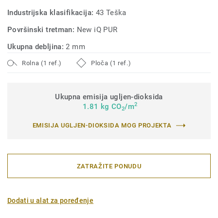
Industrijska klasifikacija:
43 Teška
Površinski tretman:
New iQ PUR
Ukupna debljina:
2 mm
Rolna (1 ref.)
Ploča (1 ref.)
Ukupna emisija ugljen-dioksida
2
1.81 kg CO
/m
2
EMISIJA UGLJEN-DIOKSIDA MOG PROJEKTA
ZATRAŽITE PONUDU
Dodati u alat za poređenje