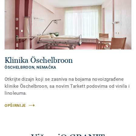
Klinika Öschelbroon
ÖSCHELBROON,
NEMAČKA
Otkrijte dizajn koji se zasniva na bojama novoizgrađene
klinike Öschelbroon, sa novim Tarkett podovima od vinila i
linoleuma.
OPŠIRNIJE