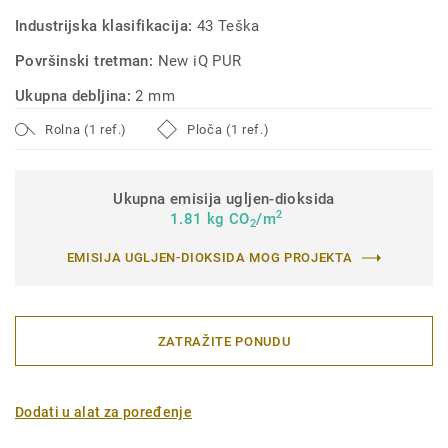
Industrijska klasifikacija:
43 Teška
Površinski tretman:
New iQ PUR
Ukupna debljina:
2 mm
Rolna (1 ref.)
Ploča (1 ref.)
Ukupna emisija ugljen-dioksida
2
1.81 kg CO
/m
2
EMISIJA UGLJEN-DIOKSIDA MOG PROJEKTA
ZATRAŽITE PONUDU
Dodati u alat za poređenje