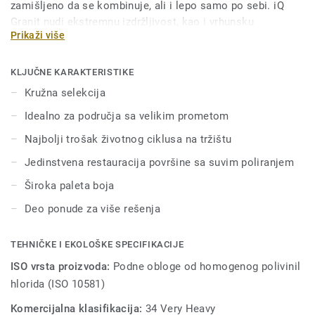
zamišljeno da se kombinuje, ali i lepo samo po sebi. iQ
Granit nudi ekstremnu izdržljivost, kao i vrhunsku
Prikaži više
otpornost na habanje, mrlje i habanje za sve oblasti sa
velikim saobraćajem. Nema potrebe za poliranjem ili
voskom, dovoljno je jednostavno suvo poliranje da se
KLJUČNE KARAKTERISTIKE
ovom podu vrati prvobitni izgled. Zahvaljujući nizu formata
Kružna selekcija
i usklađenim dodacima—uključujući akustične, statičke
Idealno za područja sa velikim prometom
disipativne i podove otporne na klizanje—iQ Granit je prava
ponuda sa više rešenja.Ova kolekcija je deo naše kružne
Najbolji trošak životnog ciklusa na tržištu
selekcije.
Jedinstvena restauracija površine sa suvim poliranjem
Široka paleta boja
Deo ponude za više rešenja
TEHNIČKE I EKOLOŠKE SPECIFIKACIJE
ISO vrsta proizvoda:
Podne obloge od homogenog polivinil
hlorida (ISO 10581)
Komercijalna klasifikacija:
34 Very Heavy