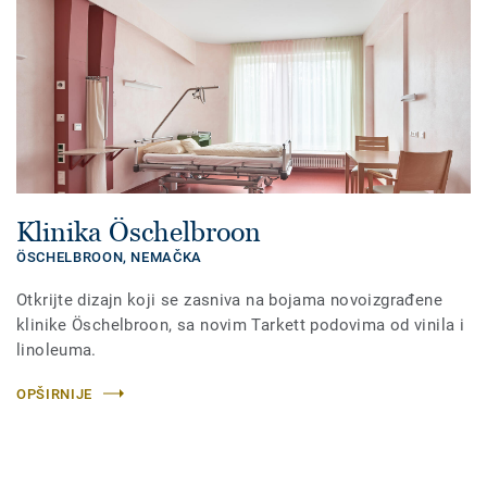
Klinika Öschelbroon
ÖSCHELBROON,
NEMAČKA
Otkrijte dizajn koji se zasniva na bojama novoizgrađene
klinike Öschelbroon, sa novim Tarkett podovima od vinila i
linoleuma.
OPŠIRNIJE