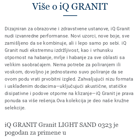
Više o iQ GRANIT
Dizajniran za obrazovne i zdravstvene ustanove, iQ Granit
nudi izvanredne performanse. Novi uzorci, nove boje, sve
zamišljeno da se kombinuje, ali i lepo samo po sebi. iQ
Granit nudi ekstremnu izdržljivost, kao i vrhunsku
otpornost na habanje, mrlje i habanje za sve oblasti sa
velikim saobraćajem. Nema potrebe za poliranjem ili
voskom, dovoljno je jednostavno suvo poliranje da se
ovom podu vrati prvobitni izgled. Zahvaljujući nizu formata
i usklađenim dodacima—uključujući akustične, statičke
disipativne i podove otporne na klizanje—iQ Granit je prava
ponuda sa više rešenja.Ova kolekcija je deo naše kružne
selekcije.
iQ GRANIT Granit LIGHT SAND 0323 je
pogodan za primene u