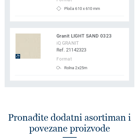
Ploča 610 x 610 mm
Granit LIGHT SAND 0323
iQ GRANIT
Ref. 21142323
Format
Rolna 2x25m
Pronađite dodatni asortiman i
povezane proizvode