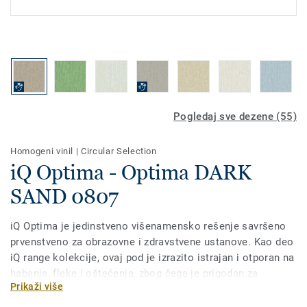
Pogledaj sve dezene (55)
Homogeni vinil
|
Circular Selection
iQ Optima - Optima DARK
SAND 0807
iQ Optima je jedinstveno višenamensko rešenje savršeno
prvenstveno za obrazovne i zdravstvene ustanove. Kao deo
iQ range kolekcije, ovaj pod je izrazito istrajan i otporan na
habanja, fleke i oštećenja, zbog čega je prigodan za
Prikaži više
područja velike prohodnosti. Odličan odnos cene i kvaliteta
i lako održavanje. Nema potrebe za voskiranjem,