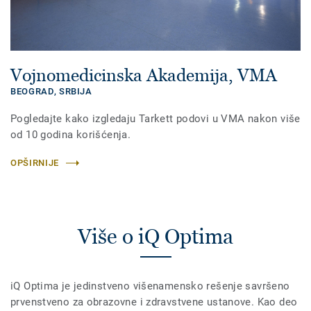
Vojnomedicinska Akademija, VMA
BEOGRAD,
SRBIJA
Pogledajte kako izgledaju Tarkett podovi u VMA nakon više
od 10 godina korišćenja.
OPŠIRNIJE
Više o iQ Optima
iQ Optima je jedinstveno višenamensko rešenje savršeno
prvenstveno za obrazovne i zdravstvene ustanove. Kao deo