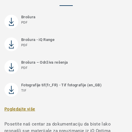
Brošura
PDF
Brošura - iQ Range
PDF
Brošura – Održiva rešenja
PDF
Fotografije tif(fr_FR) - Tif fotografije (en_GB)
TIF
Pogledajte više
Posetite naš centar za dokumentaciju da biste lako
pronašli sve materijale za preuzimanje iz iQ Optima