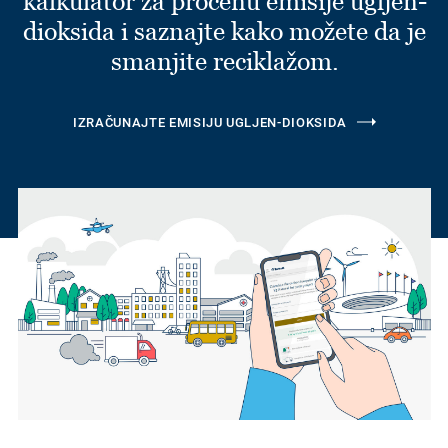
kalkulator za procenu emisije ugljen-
dioksida i saznajte kako možete da je
smanjite reciklažom.
IZRAČUNAJTE EMISIJU UGLJEN-DIOKSIDA