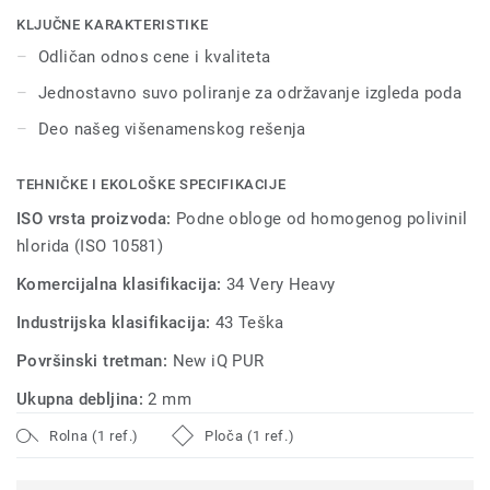
jednostavno suvo poliranje je dovoljno da pod povrati
KLJUČNE KARAKTERISTIKE
prvobitan izgled.
Odličan odnos cene i kvaliteta
Jednostavno suvo poliranje za održavanje izgleda poda
Deo našeg višenamenskog rešenja
TEHNIČKE I EKOLOŠKE SPECIFIKACIJE
ISO vrsta proizvoda:
Podne obloge od homogenog polivinil
hlorida (ISO 10581)
Komercijalna klasifikacija:
34 Very Heavy
Industrijska klasifikacija:
43 Teška
Površinski tretman:
New iQ PUR
Ukupna debljina:
2 mm
Rolna (1 ref.)
Ploča (1 ref.)