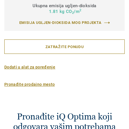
Ukupna emisija ugljen-dioksida
2
1.81 kg CO
/m
2
EMISIJA UGLJEN-DIOKSIDA MOG PROJEKTA
ZATRAŽITE PONUDU
Dodati u alat za poređenje
Pronađite prodajno mesto
Pronađite iQ Optima koji
odgovara vašim potrebama