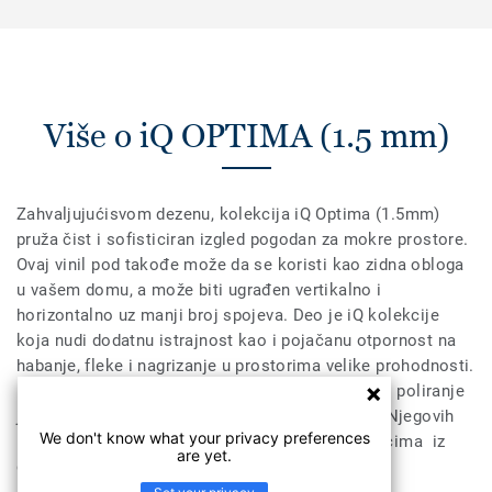
Više o iQ OPTIMA (1.5 mm)
Zahvaljujućisvom dezenu, kolekcija iQ Optima (1.5mm)
pruža čist i sofisticiran izgled pogodan za mokre prostore.
Ovaj vinil pod takođe može da se koristi kao zidna obloga
u vašem domu, a može biti ugrađen vertikalno i
horizontalno uz manji broj spojeva. Deo je iQ kolekcije
koja nudi dodatnu istrajnost kao i pojačanu otpornost na
habanje, fleke i nagrizanje u prostorima velike prohodnosti.
Nema potrebe za voskiranjem, jednostavno suvo poliranje
je dovoljno da se povrati prvobitan izgled poda. Njegovih
We don't know what your privacy preferences
10 boja se uklapa sa drugim proizvodima i dodacima iz
are yet.
grupe iQ Optima integrisanih rešenja.