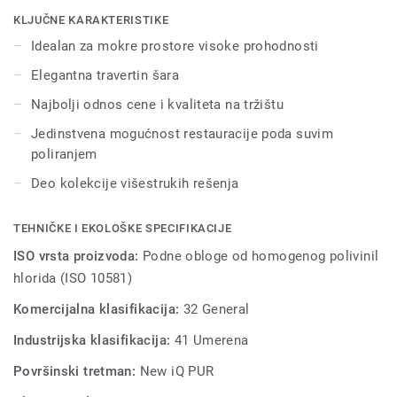
habanje, fleke i nagrizanje u prostorima velike prohodnosti.
KLJUČNE KARAKTERISTIKE
Nema potrebe za voskiranjem, jednostavno suvo poliranje
Idealan za mokre prostore visoke prohodnosti
je dovoljno da se povrati prvobitan izgled poda. Njegovih
Elegantna travertin šara
10 boja se uklapa sa drugim proizvodima i dodacima iz
grupe iQ Optima integrisanih rešenja.
Najbolji odnos cene i kvaliteta na tržištu
Jedinstvena mogućnost restauracije poda suvim
poliranjem
Deo kolekcije višestrukih rešenja
TEHNIČKE I EKOLOŠKE SPECIFIKACIJE
ISO vrsta proizvoda:
Podne obloge od homogenog polivinil
hlorida (ISO 10581)
Komercijalna klasifikacija:
32 General
Industrijska klasifikacija:
41 Umerena
Površinski tretman:
New iQ PUR