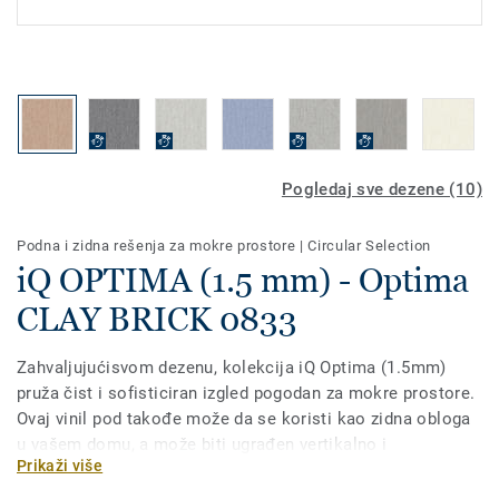
Pogledaj sve dezene (10)
Podna i zidna rešenja za mokre prostore
|
Circular Selection
iQ OPTIMA (1.5 mm) - Optima
CLAY BRICK 0833
Zahvaljujućisvom dezenu, kolekcija iQ Optima (1.5mm)
pruža čist i sofisticiran izgled pogodan za mokre prostore.
Ovaj vinil pod takođe može da se koristi kao zidna obloga
u vašem domu, a može biti ugrađen vertikalno i
Prikaži više
horizontalno uz manji broj spojeva. Deo je iQ kolekcije
koja nudi dodatnu istrajnost kao i pojačanu otpornost na