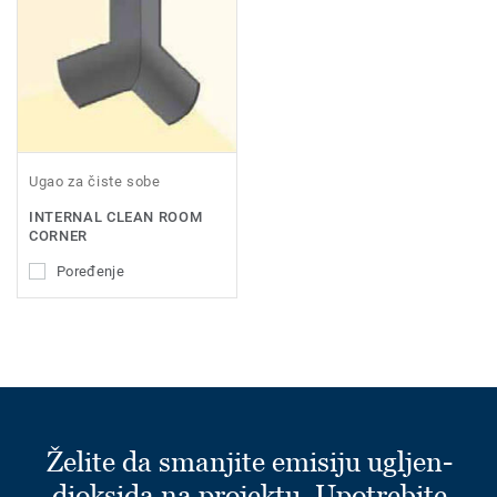
Ugao za čiste sobe
INTERNAL CLEAN ROOM
CORNER
Poređenje
Želite da smanjite emisiju ugljen-
dioksida na projektu. Upotrebite