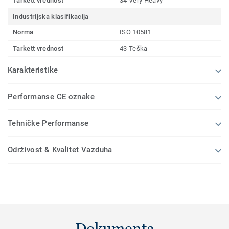
Tarkett vrednost
34 Very Heavy
Industrijska klasifikacija
Norma
ISO 10581
Tarkett vrednost
43 Teška
Karakteristike
Performanse CE oznake
Tehničke Performanse
Održivost & Kvalitet Vazduha
Dokumenta