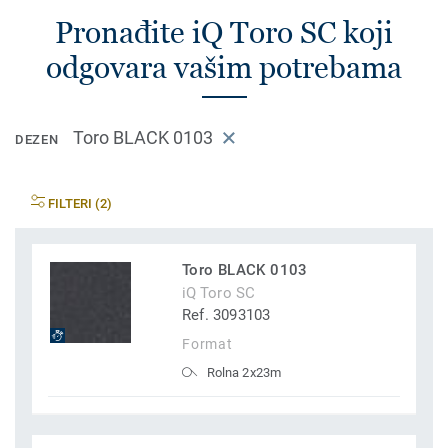
Pronađite iQ Toro SC koji
odgovara vašim potrebama
Toro BLACK 0103
DEZEN
FILTERI (2)
Toro BLACK 0103
iQ Toro SC
Ref. 3093103
Format
Rolna 2x23m