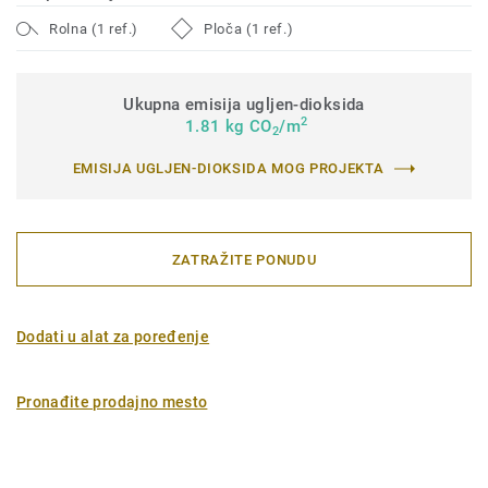
Rolna (1 ref.)
Ploča (1 ref.)
Ukupna emisija ugljen-dioksida
2
1.81 kg CO
/m
2
EMISIJA UGLJEN-DIOKSIDA MOG PROJEKTA
ZATRAŽITE PONUDU
Dodati u alat za poređenje
Pronađite prodajno mesto