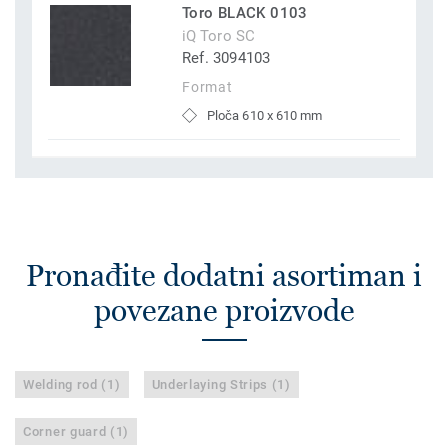
Toro BLACK 0103
iQ Toro SC
Ref. 3094103
Format
Ploča 610 x 610 mm
Pronađite dodatni asortiman i
povezane proizvode
Welding rod (1)
Underlaying Strips (1)
Corner guard (1)