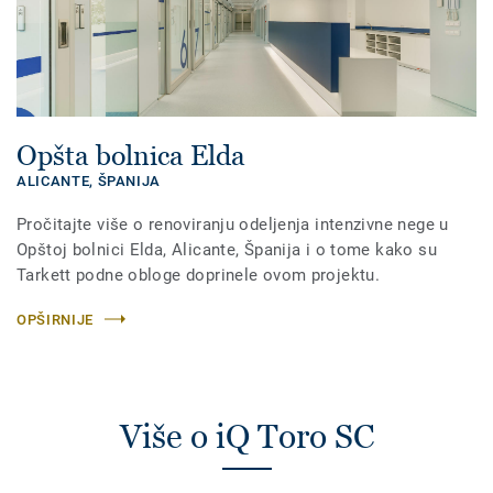
Opšta bolnica Elda
ALICANTE,
ŠPANIJA
Pročitajte više o renoviranju odeljenja intenzivne nege u
Opštoj bolnici Elda, Alicante, Španija i o tome kako su
Tarkett podne obloge doprinele ovom projektu.
OPŠIRNIJE
Više o iQ Toro SC