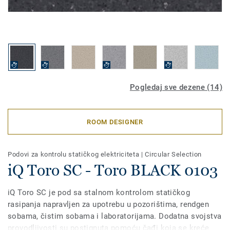
Pogledaj sve dezene (14)
ROOM DESIGNER
Podovi za kontrolu statičkog elektriciteta
|
Circular Selection
iQ Toro SC - Toro BLACK 0103
iQ Toro SC je pod sa stalnom kontrolom statičkog
rasipanja napravljen za upotrebu u pozorištima, rendgen
sobama, čistim sobama i laboratorijama. Dodatna svojstva
provodljivosti su postignuta pomoću čađi koja se kreće