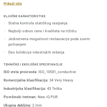
Prikaži više
kroz vinil duž podnog oslonca od čistog ugljenika. Deo je
iQ kolekcije koja nudi dodatnu istrajnost, kao i pojačanu
otpornost na habanje, fleke i nagrizanje u prostorima velike
KLJUČNE KARAKTERISTIKE
prohodnosti. Boje se uklapaju sa drugim proizvodima i
Stalna kontrola statičkog rasipanja
dodacima iz naše iQ kolekcije.
Najbolji odnos cene i kvaliteta na tržištu
Jedinstvena mogućnost restauracije poda suvim
poliranjem
Deo kolekcije višestrukih rešenja
TEHNIČKE I EKOLOŠKE SPECIFIKACIJE
ISO vrsta proizvoda:
ISO_10581_conductive
Komercijalna klasifikacija:
34 Very Heavy
Industrijska klasifikacija:
43 Teška
Površinski tretman:
New iQ PUR
Ukupna debljina:
2 mm