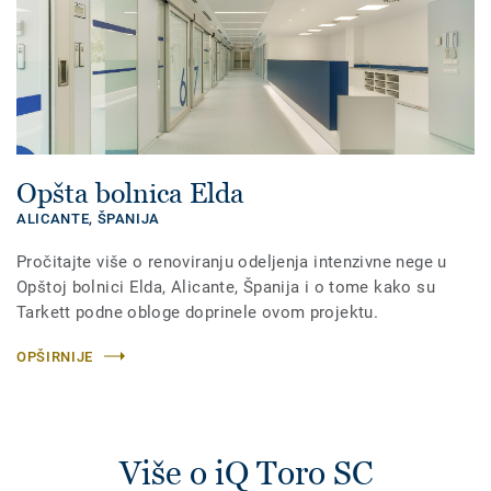
Opšta bolnica Elda
ALICANTE,
ŠPANIJA
Pročitajte više o renoviranju odeljenja intenzivne nege u
Opštoj bolnici Elda, Alicante, Španija i o tome kako su
Tarkett podne obloge doprinele ovom projektu.
OPŠIRNIJE
Više o iQ Toro SC