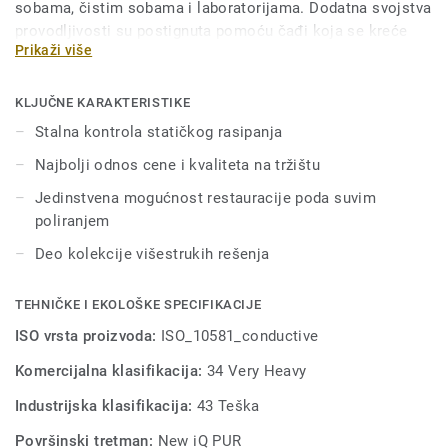
sobama, čistim sobama i laboratorijama. Dodatna svojstva
provodljivosti su postignuta pomoću čađi koja se kreće
Prikaži više
kroz vinil duž podnog oslonca od čistog ugljenika. Deo je
iQ kolekcije koja nudi dodatnu istrajnost, kao i pojačanu
otpornost na habanje, fleke i nagrizanje u prostorima velike
KLJUČNE KARAKTERISTIKE
prohodnosti. Boje se uklapaju sa drugim proizvodima i
Stalna kontrola statičkog rasipanja
dodacima iz naše iQ kolekcije.
Najbolji odnos cene i kvaliteta na tržištu
Jedinstvena mogućnost restauracije poda suvim
poliranjem
Deo kolekcije višestrukih rešenja
TEHNIČKE I EKOLOŠKE SPECIFIKACIJE
ISO vrsta proizvoda:
ISO_10581_conductive
Komercijalna klasifikacija:
34 Very Heavy
Industrijska klasifikacija:
43 Teška
Površinski tretman:
New iQ PUR