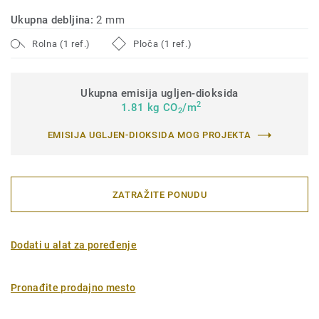
Ukupna debljina:
2 mm
Rolna (1 ref.)
Ploča (1 ref.)
Ukupna emisija ugljen-dioksida
2
1.81 kg CO
/m
2
EMISIJA UGLJEN-DIOKSIDA MOG PROJEKTA
ZATRAŽITE PONUDU
Dodati u alat za poređenje
Pronađite prodajno mesto