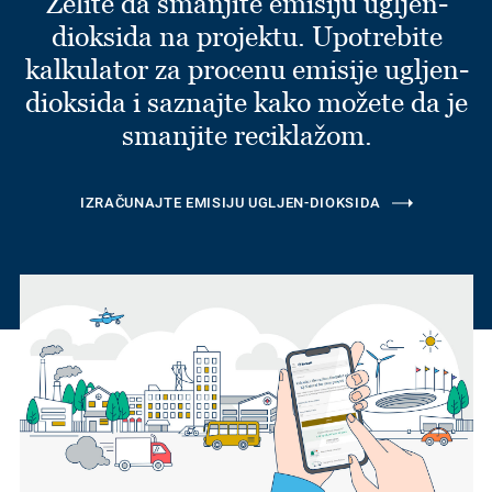
Želite da smanjite emisiju ugljen-
dioksida na projektu. Upotrebite
kalkulator za procenu emisije ugljen-
dioksida i saznajte kako možete da je
smanjite reciklažom.
IZRAČUNAJTE EMISIJU UGLJEN-DIOKSIDA