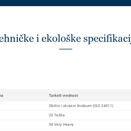
ehničke i ekološke specifikaci
ma
Tarkett vrednost
Obični i ukrasni linoleum (ISO 24011)
23 Teška
34 Very Heavy