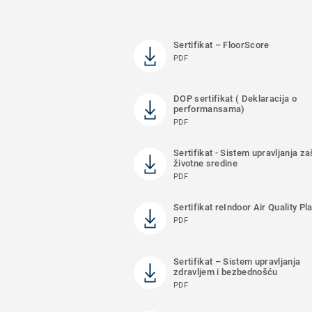
Sertifikat – FloorScore
PDF
DOP sertifikat ( Deklaracija o
performansama)
PDF
Sertifikat - Sistem upravljanja z
životne sredine
PDF
Sertifikat reIndoor Air Quality Pl
PDF
Sertifikat – Sistem upravljanja
zdravljem i bezbednošću
PDF