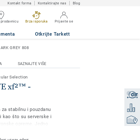
Kontakt forma
Kontaktirajte nas
Blog
 prodavnicu
Brza isporuka
Prijavite se
 GREY 808
umenta
Otkrijte Tarkett
DARK GREY 808
A
SAZNAJTE VIŠE
cular Selection
 xf²™ -
din
Zatraži
Dodati 
n za stabilnu i pouzdanu
i kao što su serverske i
Pronađi
ktronske opreme. Jedno
, naš linoleum je
. Obrađen je našom