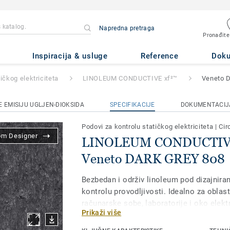
Napredna pretraga
Pronađite
DUCTIVE xf²™
- Veneto DARK
Inspiracija & usluge
Reference
Dok
ičkog elektriciteta
LINOLEUM CONDUCTIVE xf²™
Veneto 
 EMISIJU UGLJEN-DIOKSIDA
SPECIFIKACIJE
DOKUMENTACIJ
Podovi za kontrolu statičkog elektriciteta
|
Cir
om Designer
LINOLEUM CONDUCTIVE
Veneto DARK GREY 808
Bezbedan i održiv linoleum pod dizajnira
kontrolu provodljivosti. Idealno za oblast
računarske sobe, laboratorije i oko ele
Prikaži više
od najodrživijih podnih rešenja na tržištu
napravljen od do 97% prirodnih sirovina