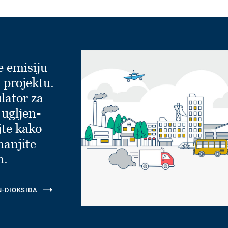
e emisiju
 projektu.
lator za
 ugljen-
jte kako
manjite
m.
N-DIOKSIDA