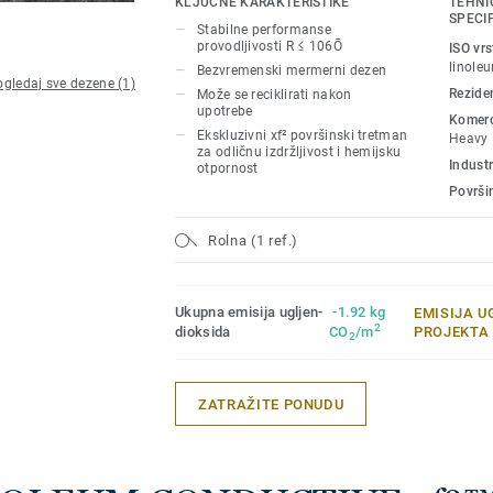
KLJUČNE KARAKTERISTIKE
TEHNI
jedinstvenom zaštitom površine xf² za ek
SPECI
Stabilne performanse
lako čišćenje i isplativo održavanje.
provodljivosti R ≤ 106Ō
ISO vr
linole
Bezvremenski mermerni dezen
gledaj sve dezene (1)
Reziden
Može se reciklirati nakon
upotrebe
Komerci
Ekskluzivni xf² površinski tretman
Heavy
za odličnu izdržljivost i hemijsku
Industr
otpornost
Površi
Rolna (1 ref.)
Ukupna emisija ugljen-
-1.92 kg
EMISIJA U
2
dioksida
CO
/m
PROJEKTA
2
ZATRAŽITE PONUDU