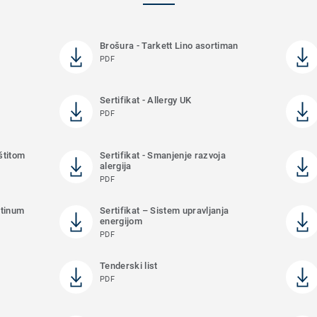
Brošura - Tarkett Lino asortiman
PDF
Sertifikat - Allergy UK
PDF
aštitom
Sertifikat - Smanjenje razvoja
alergija
PDF
atinum
Sertifikat – Sistem upravljanja
energijom
PDF
Tenderski list
PDF