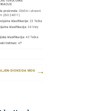
ČKE I EKOLOŠKE
stremnu izdržljivost,
FIKACIJE
sta proizvoda:
Obični i ukrasni
um (ISO 24011)
cijalna klasifikacija:
23 Teška
jalna klasifikacija:
34 Very
ijska klasifikacija:
43 Teška
nski tretman:
xf²
GLJEN-DIOKSIDA MOG