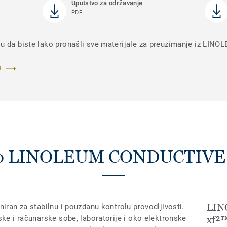
Uputstvo za održavanje
PDF
ju da biste lako pronašli sve materijale za preuzimanje iz LI
U
 o LINOLEUM CONDUCTIVE
LIN
niran za stabilnu i pouzdanu kontrolu provodljivosti.
ske i računarske sobe, laboratorije i oko elektronske
xf²