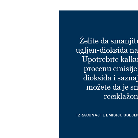
Želite da smanjit
ugljen-dioksida na
Upotrebite kalku
procenu emisije
dioksida i sazna
možete da je s
reciklažo
IZRAČUNAJTE EMISIJU UGLJE