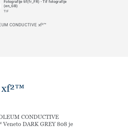
Fotografije tif(fr_FR) - Tif fotografije
(en_GB)
TIF
NOLEUM CONDUCTIVE xf²™
 xf²™
OLEUM CONDUCTIVE
™ Veneto DARK GREY 808 je