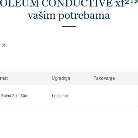
INOLEUM CONDUCTIVE xf²™ k
vašim potrebama
rmat
Ugradnja
Pakovanje
Rolna 2 x ≤30m
Lepljenje