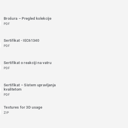
Brošura – Pregled kolekcije
PDF
Sertifikat - IEC61340
PDF
Sertifikat o reakciji na vatru
PDF
Sertifikat – Sistem upravljanja
kvalitetom
PDF
Textures for 3D usage
ZIP