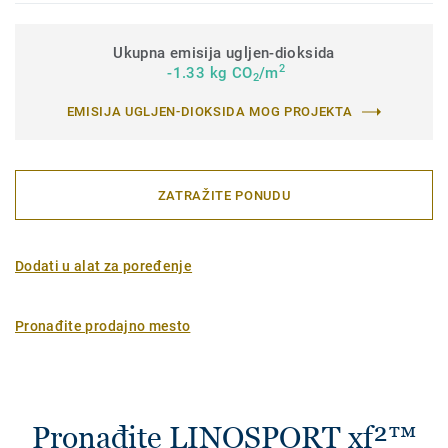
Ukupna emisija ugljen-dioksida
2
-1.33 kg CO
/m
2
EMISIJA UGLJEN-DIOKSIDA MOG PROJEKTA
ZATRAŽITE PONUDU
Dodati u alat za poređenje
Pronađite prodajno mesto
Pronađite LINOSPORT xf²™