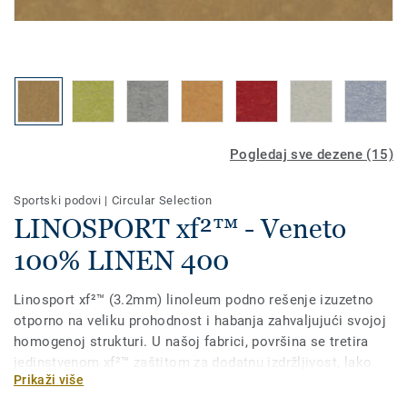
Pogledaj sve dezene (15)
Sportski podovi
|
Circular Selection
LINOSPORT xf²™ - Veneto
100% LINEN 400
Linosport xf²™ (3.2mm) linoleum podno rešenje izuzetno
otporno na veliku prohodnost i habanja zahvaljujući svojoj
homogenoj strukturi. U našoj fabrici, površina se tretira
jedinstvenom xf²™ zaštitom za dodatnu izdržljivost, lako
Prikaži više
čišćenje i ekonomično održavanje. Može se kombinovati
sa Lumaflex Duo podlogom za sportske namene ili