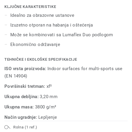
multifunkcionalnu upotebu unutar sportskih hala.
KLJUČNE KARAKTERISTIKE
Idealno za obrazovne ustanove
Izuzetno otporan na habanja i oštećenja
Može se kombinovati sa Lumaflex Duo podlogom
Ekonomično održavanje
TEHNIČKE I EKOLOŠKE SPECIFIKACIJE
ISO vrsta proizvoda:
Indoor surfaces for multi-sports use
(EN 14904)
Površinski tretman:
xf²
Ukupna debljina:
3,20 mm
Ukupna masa:
3800 g/m²
Način ugradnje:
Lepljenje
Rolna (1 ref.)