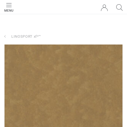
MENU
LINOSPORT xf²™