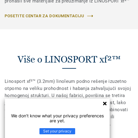
pronašli sve materijale za preuzimanje iz LINOSPORT xf²™
POSETITE CENTAR ZA DOKUMENTACIJU
Više o LINOSPORT xf²™
Linosport xf²™ (3.2mm) linoleum podno rešenje izuzetno
otporno na veliku prohodnost i habanja zahvaljujući svojoj
homogenoj strukturi. U našoj fabrici, površina se tretira
jedinstvenom xf²™ zaštitom za dodatnu izdržljivost, lako
čišćenje i ekonomično održavanje. Može se kombinovati
We don't know what your privacy preferences
sa Lumaflex Duo podlogom za sportske namene ili
are yet.
multifunkcionalnu upotebu unutar sportskih hala.
Set your privacy