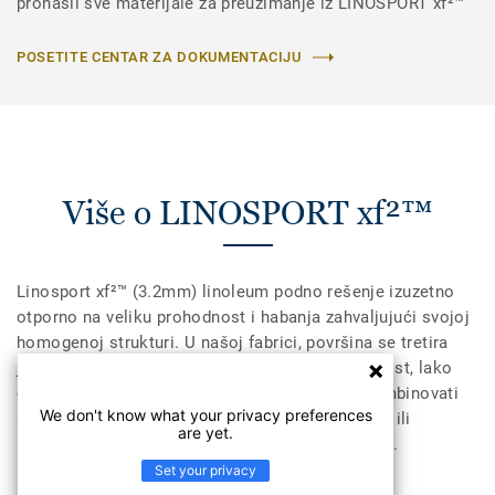
pronašli sve materijale za preuzimanje iz LINOSPORT xf²™
POSETITE CENTAR ZA DOKUMENTACIJU
Više o LINOSPORT xf²™
Linosport xf²™ (3.2mm) linoleum podno rešenje izuzetno
otporno na veliku prohodnost i habanja zahvaljujući svojoj
homogenoj strukturi. U našoj fabrici, površina se tretira
jedinstvenom xf²™ zaštitom za dodatnu izdržljivost, lako
čišćenje i ekonomično održavanje. Može se kombinovati
We don't know what your privacy preferences
sa Lumaflex Duo podlogom za sportske namene ili
are yet.
multifunkcionalnu upotebu unutar sportskih hala.
Set your privacy