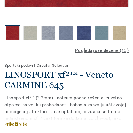
Pogledaj sve dezene (15)
Sportski podovi
|
Circular Selection
LINOSPORT xf²™ - Veneto
CARMINE 645
Linosport xf²™ (3.2mm) linoleum podno rešenje izuzetno
otporno na veliku prohodnost i habanja zahvaljujući svojoj
homogenoj strukturi. U našoj fabrici, površina se tretira
jedinstvenom xf²™ zaštitom za dodatnu izdržljivost, lako
Prikaži više
čišćenje i ekonomično održavanje. Može se kombinovati
sa Lumaflex Duo podlogom za sportske namene ili