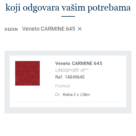
koji odgovara vašim potrebama
Veneto CARMINE 645
DEZEN
Veneto CARMINE 645
LINOSPORT xf²™
Ref. 14849645
Format
Rolna 2 x ≤28m