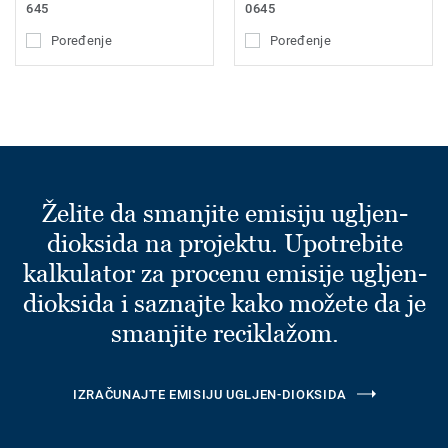
645
0645
Poređenje
Poređenje
Želite da smanjite emisiju ugljen-
dioksida na projektu. Upotrebite
kalkulator za procenu emisije ugljen-
dioksida i saznajte kako možete da je
smanjite reciklažom.
IZRAČUNAJTE EMISIJU UGLJEN-DIOKSIDA