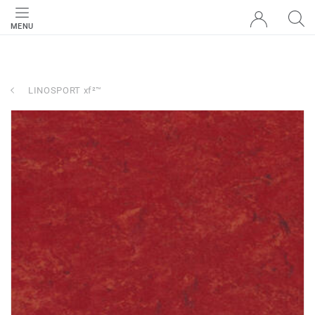
MENU
LINOSPORT xf²™