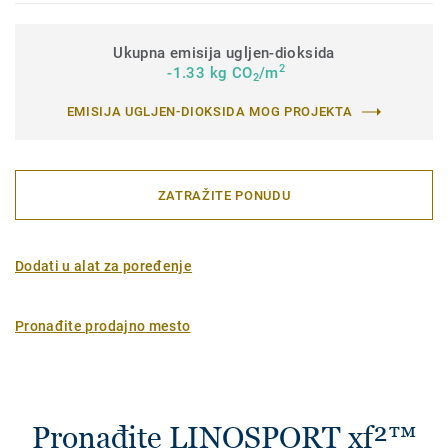
Ukupna emisija ugljen-dioksida
2
-1.33 kg CO
/m
2
EMISIJA UGLJEN-DIOKSIDA MOG PROJEKTA
ZATRAŽITE PONUDU
Dodati u alat za poređenje
Pronađite prodajno mesto
Pronađite LINOSPORT xf²™