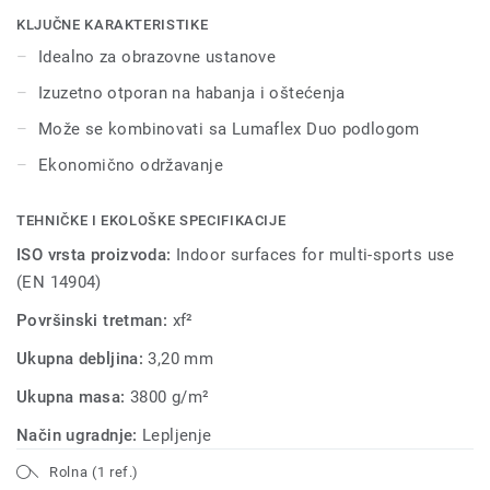
multifunkcionalnu upotebu unutar sportskih hala.
KLJUČNE KARAKTERISTIKE
Idealno za obrazovne ustanove
Izuzetno otporan na habanja i oštećenja
Može se kombinovati sa Lumaflex Duo podlogom
Ekonomično održavanje
TEHNIČKE I EKOLOŠKE SPECIFIKACIJE
ISO vrsta proizvoda:
Indoor surfaces for multi-sports use
(EN 14904)
Površinski tretman:
xf²
Ukupna debljina:
3,20 mm
Ukupna masa:
3800 g/m²
Način ugradnje:
Lepljenje
Rolna (1 ref.)