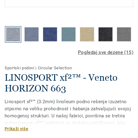
Pogledaj sve dezene (15)
Sportski podovi
|
Circular Selection
LINOSPORT xf²™ - Veneto
HORIZON 663
Linosport xf²™ (3.2mm) linoleum podno rešenje izuzetno
otporno na veliku prohodnost i habanja zahvaljujući svojoj
homogenoj strukturi. U našoj fabrici, površina se tretira
jedinstvenom xf²™ zaštitom za dodatnu izdržljivost, lako
Prikaži više
čišćenje i ekonomično održavanje. Može se kombinovati
sa Lumaflex Duo podlogom za sportske namene ili