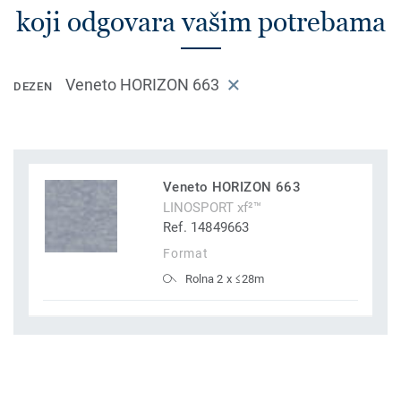
koji odgovara vašim potrebama
Veneto HORIZON 663
DEZEN
Veneto HORIZON 663
LINOSPORT xf²™
Ref. 14849663
Format
Rolna 2 x ≤28m