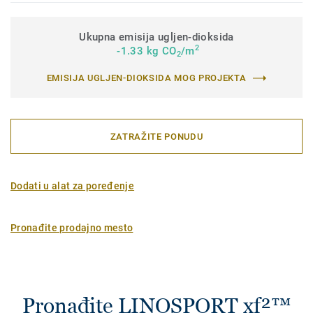
Ukupna emisija ugljen-dioksida
2
-1.33 kg CO
/m
2
EMISIJA UGLJEN-DIOKSIDA MOG PROJEKTA
ZATRAŽITE PONUDU
Dodati u alat za poređenje
Pronađite prodajno mesto
Pronađite LINOSPORT xf²™