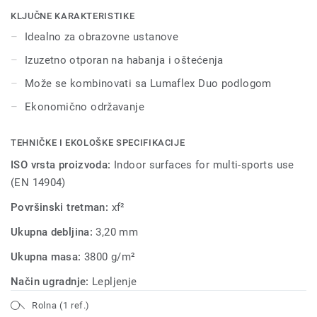
multifunkcionalnu upotebu unutar sportskih hala.
KLJUČNE KARAKTERISTIKE
Idealno za obrazovne ustanove
Izuzetno otporan na habanja i oštećenja
Može se kombinovati sa Lumaflex Duo podlogom
Ekonomično održavanje
TEHNIČKE I EKOLOŠKE SPECIFIKACIJE
ISO vrsta proizvoda:
Indoor surfaces for multi-sports use
(EN 14904)
Površinski tretman:
xf²
Ukupna debljina:
3,20 mm
Ukupna masa:
3800 g/m²
Način ugradnje:
Lepljenje
Rolna (1 ref.)