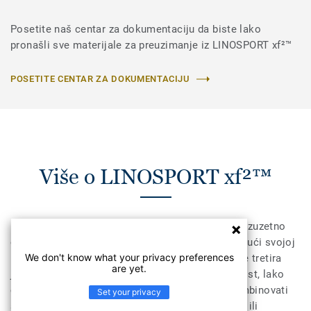
Posetite naš centar za dokumentaciju da biste lako
pronašli sve materijale za preuzimanje iz LINOSPORT xf²™
POSETITE CENTAR ZA DOKUMENTACIJU
Više o LINOSPORT xf²™
Linosport xf²™ (3.2mm) linoleum podno rešenje izuzetno
otporno na veliku prohodnost i habanja zahvaljujući svojoj
We don't know what your privacy preferences
homogenoj strukturi. U našoj fabrici, površina se tretira
are yet.
jedinstvenom xf²™ zaštitom za dodatnu izdržljivost, lako
čišćenje i ekonomično održavanje. Može se kombinovati
Set your privacy
sa Lumaflex Duo podlogom za sportske namene ili