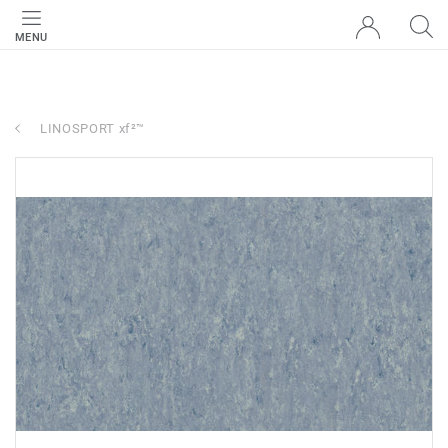
MENU
LINOSPORT xf²™