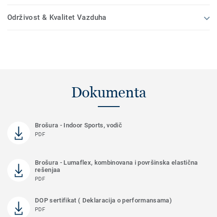
Održivost & Kvalitet Vazduha
Dokumenta
Brošura - Indoor Sports, vodič
PDF
Brošura - Lumaflex, kombinovana i površinska elastična
rešenjaa
PDF
DOP sertifikat ( Deklaracija o performansama)
PDF