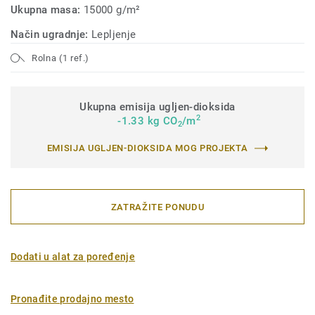
Ukupna masa:
15000 g/m²
Način ugradnje:
Lepljenje
Rolna (1 ref.)
Ukupna emisija ugljen-dioksida
2
-1.33 kg CO
/m
2
EMISIJA UGLJEN-DIOKSIDA MOG PROJEKTA
ZATRAŽITE PONUDU
Dodati u alat za poređenje
Pronađite prodajno mesto