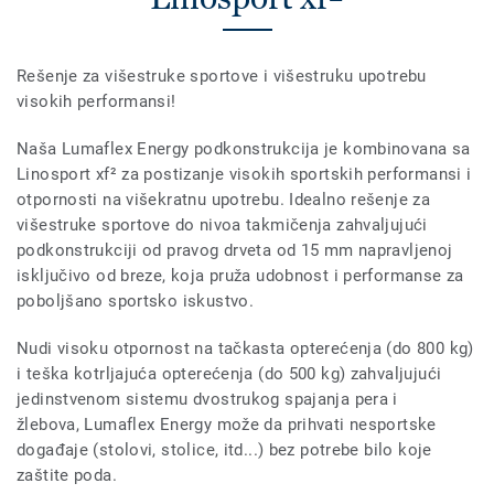
Rešenje za višestruke sportove i višestruku upotrebu
visokih performansi!
Naša Lumaflex Energy podkonstrukcija je kombinovana sa
Linosport xf² za postizanje visokih sportskih performansi i
otpornosti na višekratnu upotrebu. Idealno rešenje za
višestruke sportove do nivoa takmičenja zahvaljujući
podkonstrukciji od pravog drveta od 15 mm napravljenoj
isključivo od breze, koja pruža udobnost i performanse za
poboljšano sportsko iskustvo.
Nudi visoku otpornost na tačkasta opterećenja (do 800 kg)
i teška kotrljajuća opterećenja (do 500 kg) zahvaljujući
jedinstvenom sistemu dvostrukog spajanja pera i
žlebova, Lumaflex Energy može da prihvati nesportske
događaje (stolovi, stolice, itd...) bez potrebe bilo koje
zaštite poda.