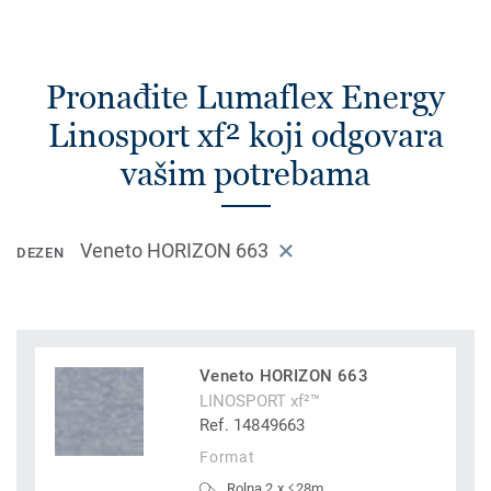
Pronađite Lumaflex Energy
Linosport xf² koji odgovara
vašim potrebama
Veneto HORIZON 663
DEZEN
Veneto HORIZON 663
LINOSPORT xf²™
Ref. 14849663
Format
Rolna 2 x ≤28m