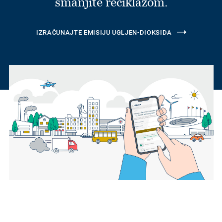
smanjite reciklažom.
IZRAČUNAJTE EMISIJU UGLJEN-DIOKSIDA