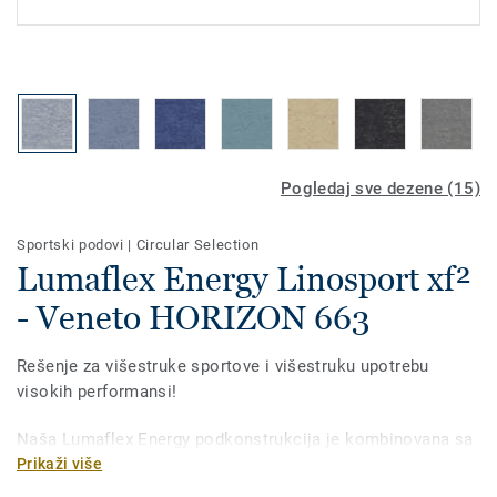
Pogledaj sve dezene (15)
Sportski podovi
|
Circular Selection
Lumaflex Energy Linosport xf²
- Veneto HORIZON 663
Rešenje za višestruke sportove i višestruku upotrebu
visokih performansi!
Naša Lumaflex Energy podkonstrukcija je kombinovana sa
Linosport xf² za postizanje visokih sportskih performansi i
Prikaži više
otpornosti na višekratnu upotrebu. Idealno rešenje za