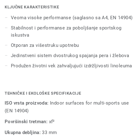
višestruke sportove do nivoa takmičenja zahvaljujući
KLJUČNE KARAKTERISTIKE
podkonstrukciji od pravog drveta od 15 mm napravljenoj
Veoma visoke performanse (saglasno sa A4, EN 14904)
isključivo od breze, koja pruža udobnost i performanse za
poboljšano sportsko iskustvo.
Stabilnost i performanse za poboljšanje sportskog
iskustva
Nudi visoku otpornost na tačkasta opterećenja (do 800 kg)
Otporan za višestruku upotrebu
i teška kotrljajuća opterećenja (do 500 kg) zahvaljujući
jedinstvenom sistemu dvostrukog spajanja pera i
Jedinstveni sistem dvostrukog spajanja pera i žlebova
žlebova, Lumaflex Energy može da prihvati nesportske
Produžen životni vek zahvaljujući izdržljivosti linoleuma
događaje (stolovi, stolice, itd...) bez potrebe bilo koje
zaštite poda.
TEHNIČKE I EKOLOŠKE SPECIFIKACIJE
ISO vrsta proizvoda:
Indoor surfaces for multi-sports use
(EN 14904)
Površinski tretman:
xf²
Ukupna debljina:
33 mm