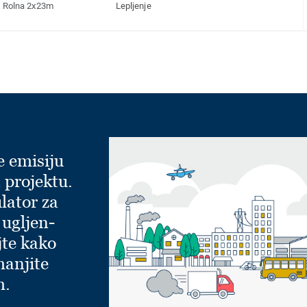
Rolna 2x23m
Lepljenje
e emisiju
 projektu.
lator za
 ugljen-
jte kako
manjite
m.