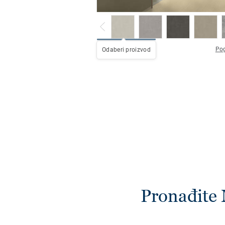
Pog
Odaberi proizvod
Pronađite