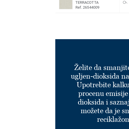
TERRACOTTA
Ref. 26544009
Želite da smanjit
ugljen-dioksida na
Upotrebite kalku
procenu emisije
dioksida i sazna
možete da je s
reciklažo