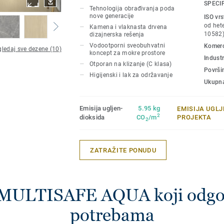
našom Top Clean površinskom zaštitom z
SPECI
Tehnologija obrađivanja poda
otpornost na oštećenja i fleke. Boje se 
nove generacije
ISO vr
Aquarelle Wall HFS kolekcijom zidnih ob
od hete
Kamena i vlaknasta drvena
10582
dizajnerska rešenja
Vodootporni sveobuhvatni
Komerci
ledaj sve dezene (10)
koncept za mokre prostore
Industr
Otporan na klizanje (C klasa)
Površi
Higijenski i lak za održavanje
Ukupna
Emisija ugljen-
5.95 kg
EMISIJA UGL
2
dioksida
CO
/m
PROJEKTA
2
ZATRAŽITE PONUDU
 MULTISAFE AQUA koji odgo
potrebama