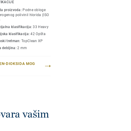
a lako održavanje i
FIKACIJE
uklapaju sa našom
sta proizvoda:
Podne obloge
loga.
rogenog polivinil hlorida (ISO
)
jalna klasifikacija:
33 Heavy
ijska klasifikacija:
42 Opšta
nski tretman:
TopClean XP
 debljina:
2 mm
JEN-DIOKSIDA MOG
vara vašim