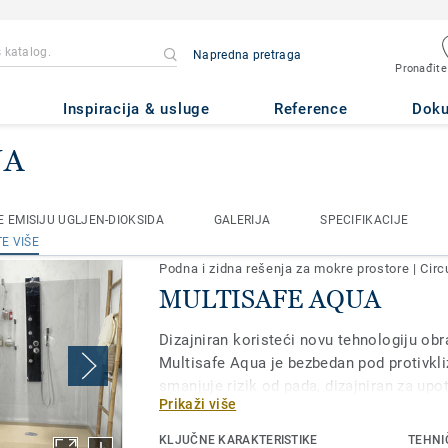
Napredna pretraga
Pronađite
Inspiracija & usluge
Reference
Dok
UA
za mokre prostore
MULTISAFE AQUA
 EMISIJU UGLJEN-DIOKSIDA
GALERIJA
SPECIFIKACIJE
 EMISIJU UGLJEN-DIOKSIDA
GALERIJA
SPECIFIKACIJE
E VIŠE
E VIŠE
Podna i zidna rešenja za mokre prostore
|
Circ
MULTISAFE AQUA
Dizajniran koristeći novu tehnologiju obr
Multisafe Aqua je bezbedan pod protivkli
smanjuje rizik od pada, dizajniran za upo
Prikaži više
mokrim čvorom, kao što su zajedinički tu
kolektivni stambeni objekti i zdravstvene
KLJUČNE KARAKTERISTIKE
TEHNI