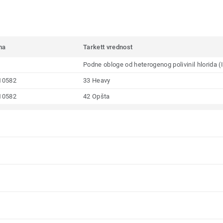
ma
Tarkett vrednost
Podne obloge od heterogenog polivinil hlorida 
10582
33 Heavy
10582
42 Opšta