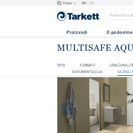
|
Srbija
SR
EN
Proizvodi
O podovima
MULTISAFE AQ
Homepage
Podna i zidna rešenja 
OPIS
FORMATI
IZRAČUNAJTE
OPIS
FORMATI
IZRAČUNAJTE
DOKUMENTACIJA
SAZNAJT
DOKUMENTACIJA
SAZNAJT