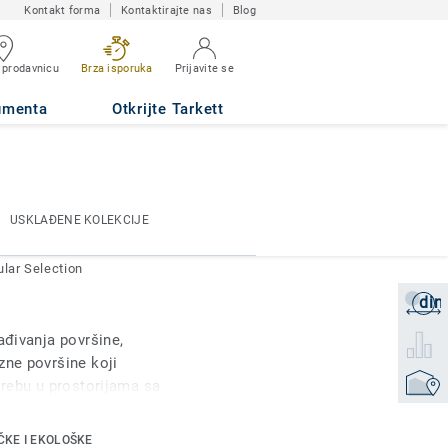
Kontakt forma
Kontaktirajte nas
Blog
 prodavnicu
Brza isporuka
Prijavite se
umenta
Otkrijte Tarkett
USKLAĐENE KOLEKCIJE
USKLAĐENE KOLEKCIJE
ular Selection
din
Zatraži
ađivanja površine,
Izaberi
zne površine koji
Pronađi
trebu u prostorijama sa
ševi, svlačionice,
 ustanove. Tretira se
ČKE I EKOLOŠKE