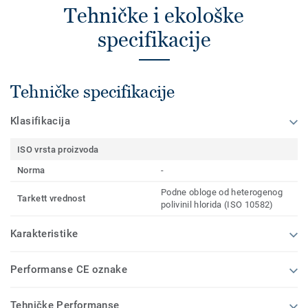
Tehničke i ekološke
specifikacije
Tehničke specifikacije
Klasifikacija
ISO vrsta proizvoda
Norma
-
Podne obloge od heterogenog
Tarkett vrednost
polivinil hlorida (ISO 10582)
Karakteristike
Performanse CE oznake
Tehničke Performanse