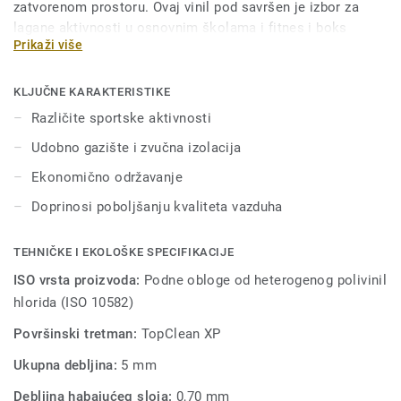
zatvorenom prostoru. Ovaj vinil pod savršen je izbor za
lagane aktivnosti u osnovnim školama i fitnes i boks
Prikaži više
klubovima. Tretiran je našom jedinstvenom Top Clean XP
površinskom zaštitom radi pojačane izdržljivosti i
ekonomičnog održavanja.
KLJUČNE KARAKTERISTIKE
Različite sportske aktivnosti
Udobno gazište i zvučna izolacija
Ekonomično održavanje
Doprinosi poboljšanju kvaliteta vazduha
TEHNIČKE I EKOLOŠKE SPECIFIKACIJE
ISO vrsta proizvoda:
Podne obloge od heterogenog polivinil
hlorida (ISO 10582)
Površinski tretman:
TopClean XP
Ukupna debljina:
5 mm
Debljina habajućeg sloja:
0,70 mm