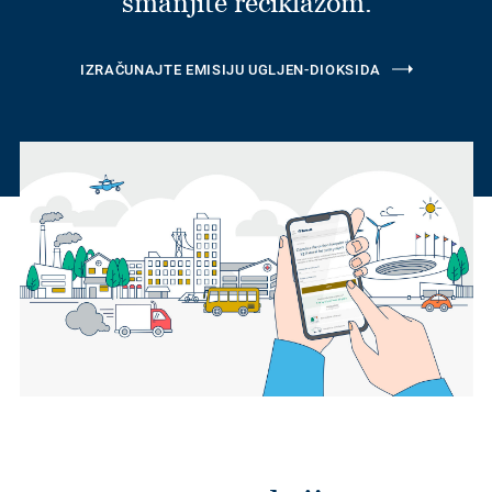
smanjite reciklažom.
IZRAČUNAJTE EMISIJU UGLJEN-DIOKSIDA