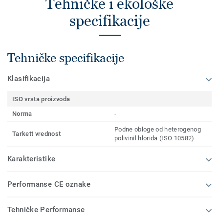
Tehničke i ekološke
specifikacije
Tehničke specifikacije
Klasifikacija
ISO vrsta proizvoda
Norma
-
Podne obloge od heterogenog
Tarkett vrednost
polivinil hlorida (ISO 10582)
Karakteristike
Performanse CE oznake
Tehničke Performanse