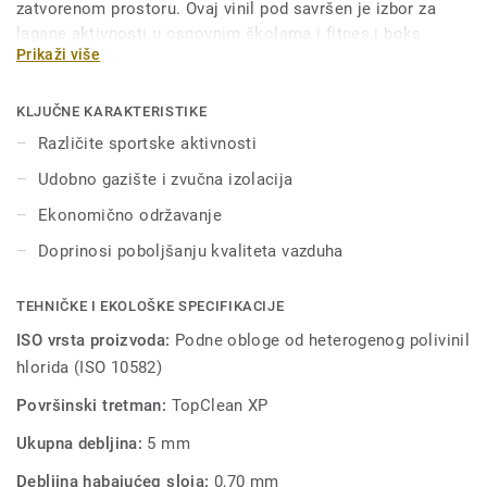
zatvorenom prostoru. Ovaj vinil pod savršen je izbor za
lagane aktivnosti u osnovnim školama i fitnes i boks
Prikaži više
klubovima. Tretiran je našom jedinstvenom Top Clean XP
površinskom zaštitom radi pojačane izdržljivosti i
ekonomičnog održavanja.
KLJUČNE KARAKTERISTIKE
Različite sportske aktivnosti
Udobno gazište i zvučna izolacija
Ekonomično održavanje
Doprinosi poboljšanju kvaliteta vazduha
TEHNIČKE I EKOLOŠKE SPECIFIKACIJE
ISO vrsta proizvoda:
Podne obloge od heterogenog polivinil
hlorida (ISO 10582)
Površinski tretman:
TopClean XP
Ukupna debljina:
5 mm
Debljina habajućeg sloja:
0,70 mm